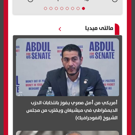
مالتى ميديا
أمريكي من أصل مصري يفوز بانتخابات الحزب
الديمقراطي في ميشيغان ويقترب من مجلس
الشيوخ (انفوجرافيك)