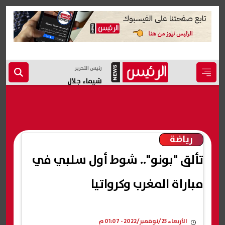
رئيس التحرير
شيماء جلال
رياضة
تألق "بونو".. شوط أول سلبي في
مباراة المغرب وكرواتيا
الأربعاء 23/نوفمبر/2022 - 01:07 م