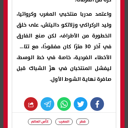
واعتمد مدربا منتخبي المغرب وكرواتيا،
وليد الركراكي وزلاتكو داليتش، على خلق
الخطورة من الأطراف، لكن صنع الفارق
في آخر 30 مترًا كان مفقودًا، مع تتالي
الأخطاء الفردية، خاصة في خط الوسط،
ليفشل المنتخبان في هزّ الشباك قبل
صافرة نهاية الشوط الأول.
whats
twitter
facebook
قطر
المغرب
كأس العالم