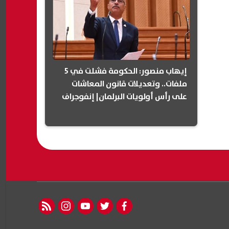
إيهاب منصور: الحكومة فشلت في 5
ملفات.. وتعديلات قانون المعاشات
على رأس أولويات البرلمان| إنفوجراف
rss feed
instagram
youtube
twitter
facebook