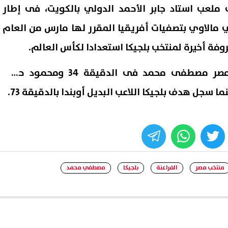
ملعب استاد جابر الأحمد الدولي بالكويت، فى إطار
ي مالاوي بتصفيات أفريقيا المقرر لها مارس من العام
بروفة أخيرة لمنتخب بلجيكا استعدادا لكأس العالم.
سجل هدفى منتخب مصر مصر مصطفى محمد فى الدقيقة 34 ومحمود حسن
whats
twitter
face
nateega.sharkia.gov.eg نتيجة
موعد بداية العام الدراسي الج
دة الإعدادية محافظة الشرقية
للجامعات 2027 وفقًا للخريطة الزمنية
منتخب مصر
الفراعنة
بلجيكا
مصطفي محمد
 الثاني بالاسم ورقم الجلوس
09 أغسطس, 2026 02:11 م