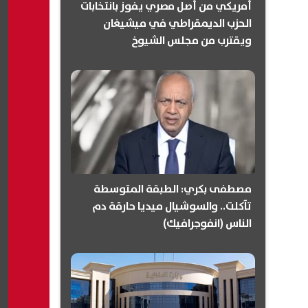
أمريكي من أصل مصري يفوز بانتخابات
الحزب الديمقراطي في ميشيغان
ويقترب من مجلس الشيوخ
(انفوجرافيك)
مصطفى بكري: الطبقة المتوسطة
تآكلت.. والسوشيال ميديا حارقة دم
الناس (انفوجرافيك)