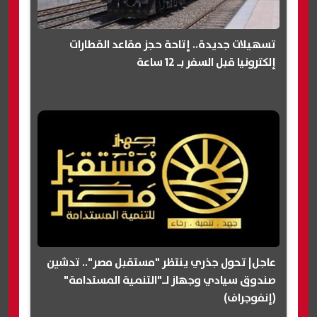
تسهيلات جديدة.. إتاحة حجز مقاعد القطارات
إلكترونيا قبل السفر بـ 12 ساعة
عاجل| تحول جذري ينتظر "مستقبل مصر".. تدشين
صندوق سيادي وجهاز لـ"التنمية المستدامة"
(إنفوجراف)