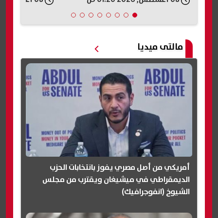
تانية؟»
مالتى ميديا
أمريكي من أصل مصري يفوز بانتخابات الحزب
الديمقراطي في ميشيغان ويقترب من مجلس
الشيوخ (انفوجرافيك)