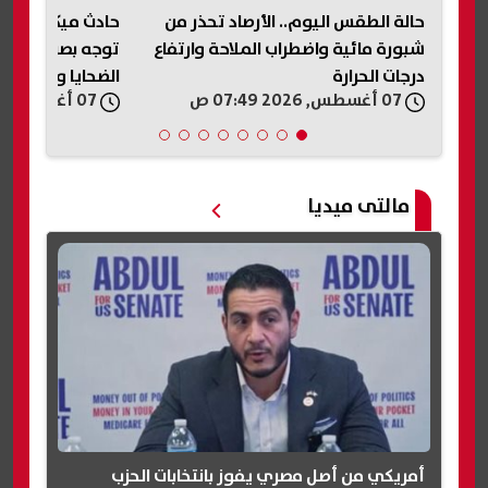
حالة الطقس اليوم.. الأرصاد تحذر من
حادث ميكروباص ن
رة
شبورة مائية واضطراب الملاحة وارتفاع
توجه بصرف مساعد
درجات الحرارة
الضحايا والمصابي
07 أغسطس, 2026 07:49 ص
07 أغسطس, 2026 07:33 ص
مالتى ميديا
أمريكي من أصل مصري يفوز بانتخابات الحزب