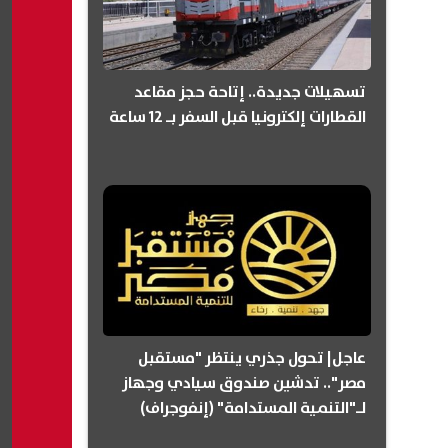
تسهيلات جديدة.. إتاحة حجز مقاعد
القطارات إلكترونيا قبل السفر بـ 12 ساعة
عاجل| تحول جذري ينتظر "مستقبل
مصر".. تدشين صندوق سيادي وجهاز
لـ"التنمية المستدامة" (إنفوجراف)