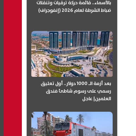
بالأسماء.. قائمة حركة ترقيات وتنقلات
ضباط الشرطة لعام 2026 (إنفوجراف)
بعد أزمة الـ 1000 دولار.. أول تعليق
رسمي على رسوم شاطئ فندق
العلمين| عاجل