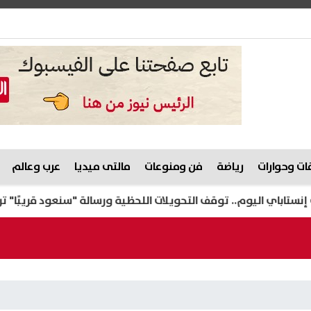
ت وحوارات
رياضة
فن ومنوعات
مالتى ميديا
عرب وعالم
ليوم.. توقف التحويلات اللحظية ورسالة "سنعود قريبًا" تربك الم