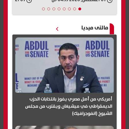
مالتى ميديا
أمريكي من أصل مصري يفوز بانتخابات الحزب
الديمقراطي في ميشيغان ويقترب من مجلس
الشيوخ (انفوجرافيك)