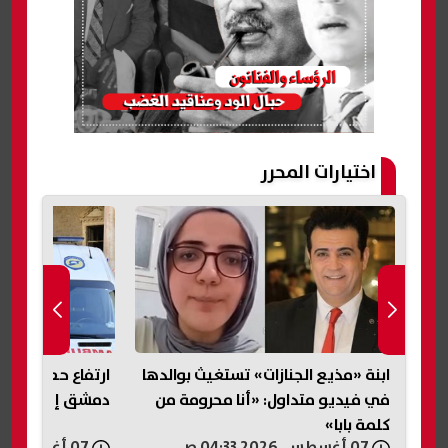
اختيارات المحرر
ابنة «مذيع الجنازات» تستغيث بوالدها
ارتفاع حصيلة ضحاي
يم
في فيديو متداول: «أنا محرومة من
دمشق إلى قتيلين و14 م
كلمة بابا»
07 أغسطس, 2026 04:33 ص
07 أغسطس, 2026 03:05 ص