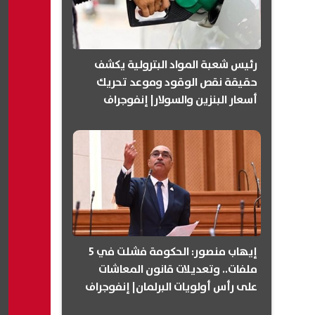
رئيس شعبة المواد البترولية يكشف
حقيقة نقص الوقود وموعد تحريك
أسعار البنزين والسولار| إنفوجراف
إيهاب منصور: الحكومة فشلت في 5
ملفات.. وتعديلات قانون المعاشات
على رأس أولويات البرلمان| إنفوجراف