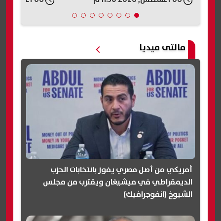
مالتى ميديا
أمريكي من أصل مصري يفوز بانتخابات الحزب
الديمقراطي في ميشيغان ويقترب من مجلس
الشيوخ (انفوجرافيك)