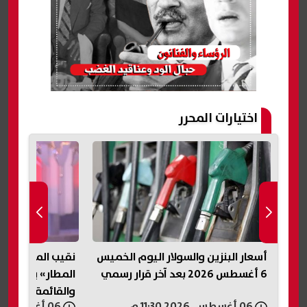
اختيارات المحرر
. 46 ألف طالب
أسعار البنزين والسولار اليوم الخميس
نقيب المأذونين:
6 أغسطس 2026 بعد آخر قرار رسمي
المطار» يعكس أز
والقائمة تحفظ ح
06 أغسطس, 2026 11:30 م
06 أغسطس, 2026 11:20 م