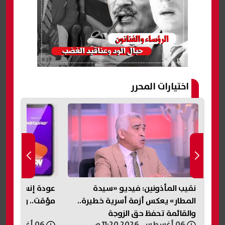
اختيارات المحرر
بات
نقيب المأذونين: فيديو «سيدة
عودة إنستاباي 
المطار» يعكس أزمة أسرية خطيرة..
مؤقت.. واستئناف 
والقائمة تحفظ حق الزوجة
06 أغسطس, 2026 11:20 م
06 أغسطس, 2026 11:20 م