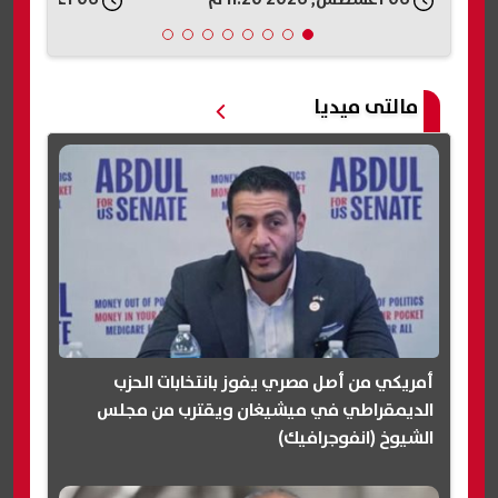
مالتى ميديا
أمريكي من أصل مصري يفوز بانتخابات الحزب
الديمقراطي في ميشيغان ويقترب من مجلس
الشيوخ (انفوجرافيك)