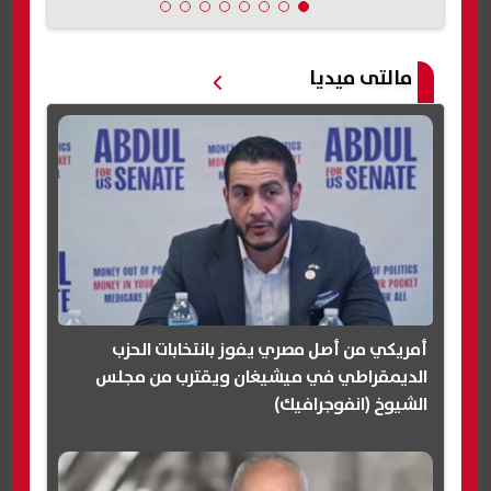
مالتى ميديا
أمريكي من أصل مصري يفوز بانتخابات الحزب
الديمقراطي في ميشيغان ويقترب من مجلس
الشيوخ (انفوجرافيك)