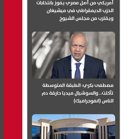
أمريكي من أصل مصري يفوز بانتخابات
الحزب الديمقراطي في ميشيغان
ويقترب من مجلس الشيوخ
(انفوجرافيك)
مصطفى بكري: الطبقة المتوسطة
تآكلت.. والسوشيال ميديا حارقة دم
الناس (انفوجرافيك)