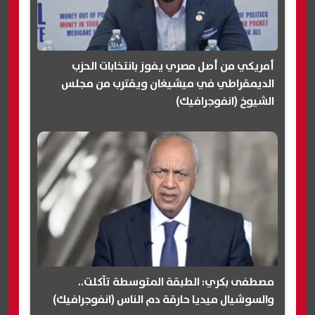
أمريكي من أصل مصري يفوز بانتخابات الحزب
الديمقراطي في ميشيغان ويقترب من مجلس
الشيوخ (انفوجرافيك)
مصطفى بكري: الطبقة المتوسطة تآكلت..
والسوشيال ميديا حارقة دم الناس (انفوجرافيك)