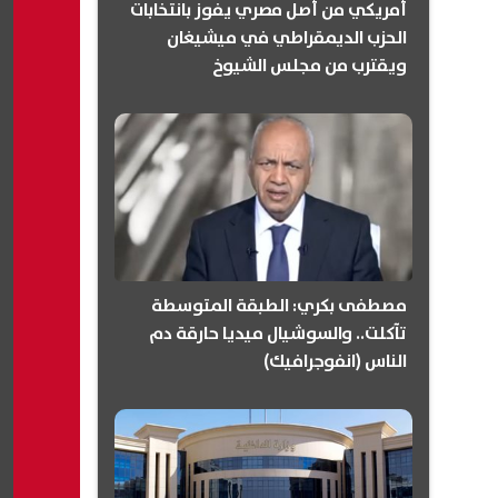
أمريكي من أصل مصري يفوز بانتخابات
الحزب الديمقراطي في ميشيغان
ويقترب من مجلس الشيوخ
(انفوجرافيك)
مصطفى بكري: الطبقة المتوسطة
تآكلت.. والسوشيال ميديا حارقة دم
الناس (انفوجرافيك)