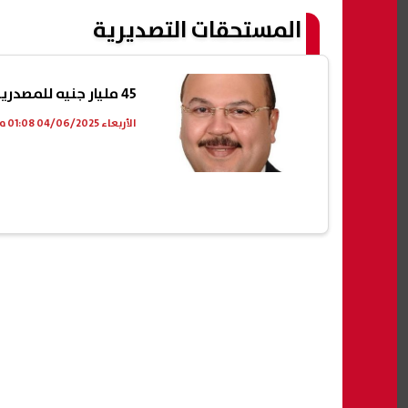
المستحقات التصديرية
45 مليار جنيه للمصدرين.. برنامج جديد لدعم الصادرات وتحفيز المكون المحلي حتى 50%
الأربعاء 04/06/2025 01:08 م