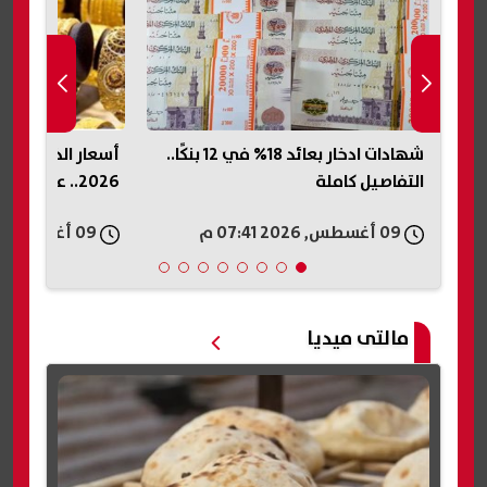
شهادات ادخار بعائد 18% في 12 بنكًا..
التفاصيل كاملة
2026.. عيار 21 يسجل 6120 جنيهًا
09 أغسطس, 2026 07:41 م
09 أغسطس, 2026 07:39 م
مالتى ميديا