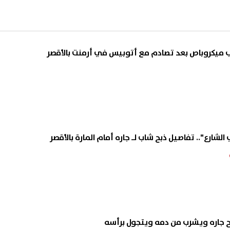
لشارع".. تفاصيل ذبح شاب لـ جاره أمام المارة بالأقصر
بح جاره ويشرب من دمه ويتجول برأسه