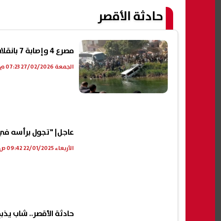
حادثة الأقصر
مصرع 4 وإصابة 7 بانقلاب ميكروباص بعد تصادم مع أتوبيس في أرمنت بالأقصر
الجمعة 27/02/2026 07:23 م
عاجل| "تجول برأسه في ا
الأربعاء 22/01/2025 09:42 ص
حادثة الأقصر.. شاب يذ