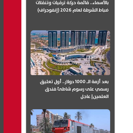
بالأسماء.. قائمة حركة ترقيات وتنقلات
ضباط الشرطة لعام 2026 (إنفوجراف)
بعد أزمة الـ 1000 دولار.. أول تعليق
رسمي على رسوم شاطئ فندق
العلمين| عاجل