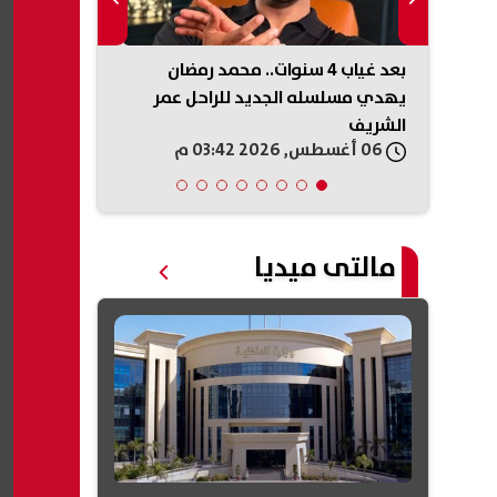
 أمام
بعد غياب 4 سنوات.. محمد رمضان
ارا
يهدي مسلسله الجديد للراحل عمر
في جميع الم
الشريف
06 أغسطس, 2026 03:42 م
06 أغسطس, 2026 03:28 م
مالتى ميديا