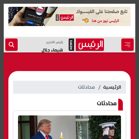
رئيس التحرير
شيماء جلال
الرئيسية
محادثات
محادثات