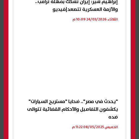
إبراهيم شير: إيران تشكك بمهلة ترامب..
والأزمة العسكرية تتصعد|فيديو
الثلاثاء 24/03/2026 10:09 م
"يحدث في مصر".. ضحايا "مستريح السيارات"
يكشفون التفاصيل والأحكام القضائية تتوالى
ضده
الخميس 08/05/2025 11:22 م