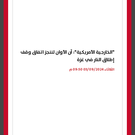
"الخارجية الأمريكية": آن الأوان لننجز اتفاق وقف
إطلاق النار في غزة
الثلاثاء 03/09/2024 09:50 م