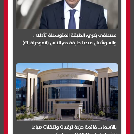
مصطفى بكري: الطبقة المتوسطة تآكلت..
والسوشيال ميديا حارقة دم الناس (انفوجرافيك)
بالأسماء.. قائمة حركة ترقيات وتنقلات ضباط