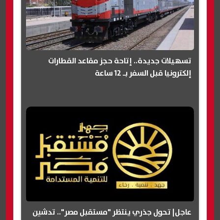
تسهيلات جديدة.. إتاحة حجز مقاعد القطارات
إلكترونيا قبل السفر بـ 12 ساعة
عاجل| تحول جذري ينتظر "مستقبل مصر".. تدشين