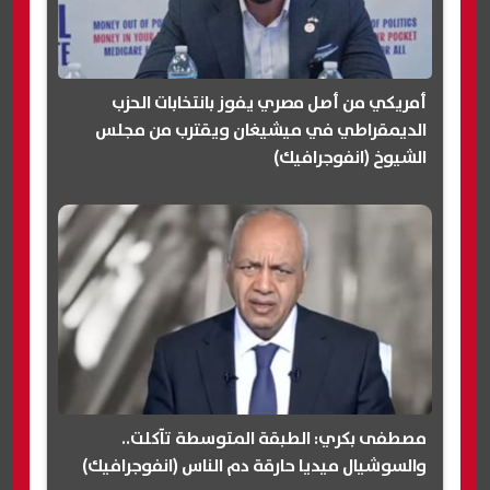
أمريكي من أصل مصري يفوز بانتخابات الحزب
الديمقراطي في ميشيغان ويقترب من مجلس
الشيوخ (انفوجرافيك)
مصطفى بكري: الطبقة المتوسطة تآكلت..
والسوشيال ميديا حارقة دم الناس (انفوجرافيك)