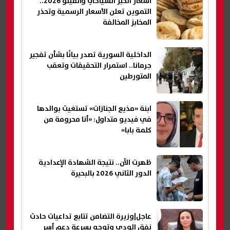
أسعار الخبز السياحي والفينو 2026..
التموين تعلن الأسعار الرسمية وتحذر
المخابز المخالفة
الداخلية السورية تصدر بيانًا بشأن تفجير
جرمانا.. استمرار التحقيقات وتعقب
المتورطين
ابنة «مذيع الجنازات» تستغيث بوالدها
في فيديو متداول: «أنا محرومة من
كلمة بابا»
ظهرت الآن.. نتيجة الشهادة الإعدادية
الدور الثاني 2026 بالبحيرة
عاجل|وزيرة التضامن تتابع تداعيات حادث
نفق الودي وتوجه بسرعة دعم أسر