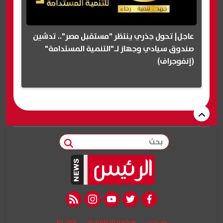
عاجل| تحول جذري ينتظر "مستقبل مصر".. تدشين
صندوق سيادي وجهاز لـ"التنمية المستدامة"
(إنفوجراف)
بحث
rss feed
instagram
youtube
twitter
facebook
من نحن
سياسة الخصوصية
اتصل بنا