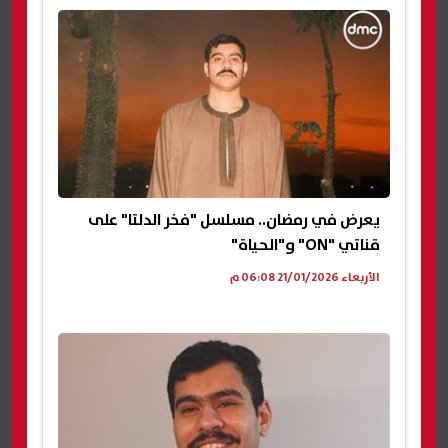
يعرض في رمضان.. مسلسل "فخر الدلتا" على
قناتي "ON" و"الحياة"
الأربعاء 21/01/2026 06:08 م