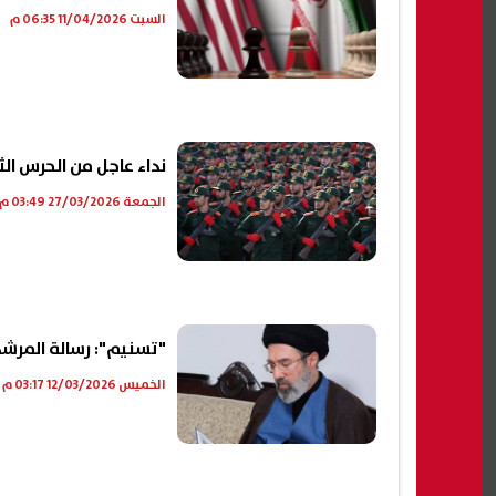
السبت 11/04/2026 06:35 م
نداء عاجل من الحرس الث
الجمعة 27/03/2026 03:49 م
"تسنيم": رسالة المرشد الإي
الخميس 12/03/2026 03:17 م