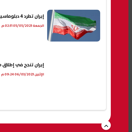
إيران تطرد 4 دبلوماسيين من أذربيجان ردًا على خطوة مماثلة من باكو
الجمعة 05/05/2023 02:31 م
إيران تنجح في إطلاق ص
الإثنين 06/03/2023 09:24 م