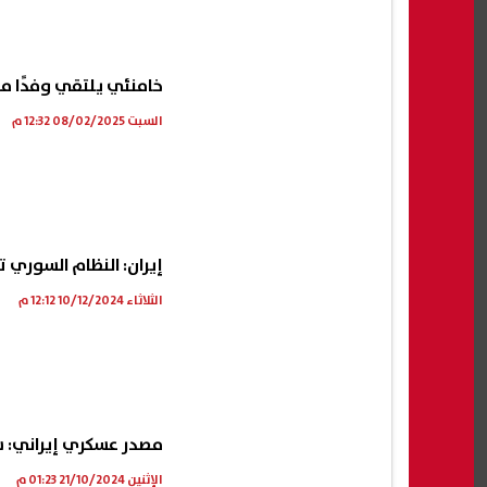
ة يشكر الرئيس
حملات مكثفة للنظافة ورفع الإشغالات
نانس
خامنئي يلتقي وفدًا 
ات اليد بإنجاز
بمركزي سنورس وأبشواي في
الشم
الفيوم
ألبوم
السبت 08/02/2025 12:32 م
06 أغسطس, 2026 07:32 م
06 أغسطس, 2026 07:29 م
إيران: النظام السوري 
الثلاثاء 10/12/2024 12:12 م
مصدر عسكري إيراني: 
الإثنين 21/10/2024 01:23 م