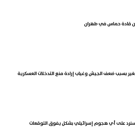
ي عجرم تشعل أجواء الساحل
منحة القطع 2026.. الش
من قادة حماس في طهران
الي بحفل مرتقب وسط نجاح
المطلوبة وموعد سقوط الحق
ها الجديد
المطالبة
06 أغسطس, 2026 07:12 م
تغير بسبب ضعف الجيش وغياب إرادة منع التدخلات العسكرية
سنرد على أي هجوم إسرائيلي بشكل يفوق التوقعات