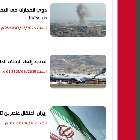
دوي انفجارات في البحر
طبيعتها
السبت 07/03/2026 05:50 م
تمديد إلغاء الرحلات ال
السبت 21/06/2025 07:55 م
إيران: اعتقال عنصرين ت
الأحد 15/06/2025 01:07 م