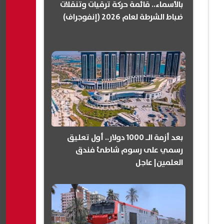
بالأسماء.. قائمة حركة ترقيات وتنقلات
ضباط الشرطة لعام 2026 (إنفوجراف)
بعد أزمة الـ 1000 دولار.. أول تعليق
رسمي على رسوم شاطئ فندق
العلمين| عاجل