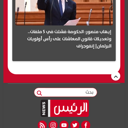
إيهاب منصور: الحكومة فشلت في 5 ملفات..
وتعديلات قانون المعاشات على رأس أولويات
البرلمان| إنفوجراف
بحث