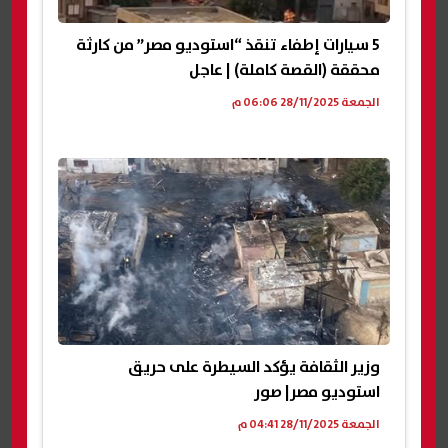
5 سيارات إطفاء تنقذ “استوديو مصر” من كارثة
محققة (القصة كاملة) | عاجل
الجمعة 28/11/2025 06:06 م
وزير الثقافة يؤكد السيطرة على حريق
استوديو مصر| صور
الجمعة 28/11/2025 04:41 م