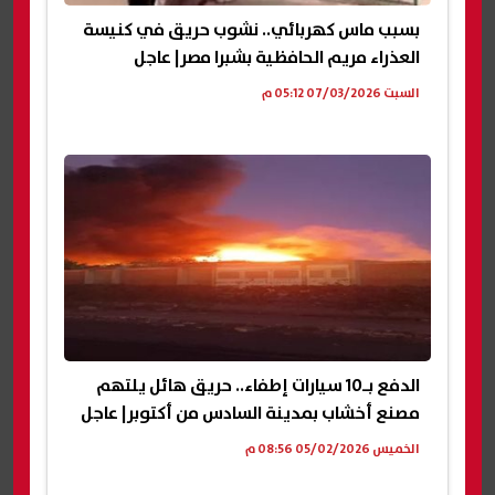
بسبب ماس كهربائي.. نشوب حريق في كنيسة
العذراء مريم الحافظية بشبرا مصر| عاجل
السبت 07/03/2026 05:12 م
الدفع بـ10 سيارات إطفاء.. حريق هائل يلتهم
مصنع أخشاب بمدينة السادس من أكتوبر| عاجل
الخميس 05/02/2026 08:56 م