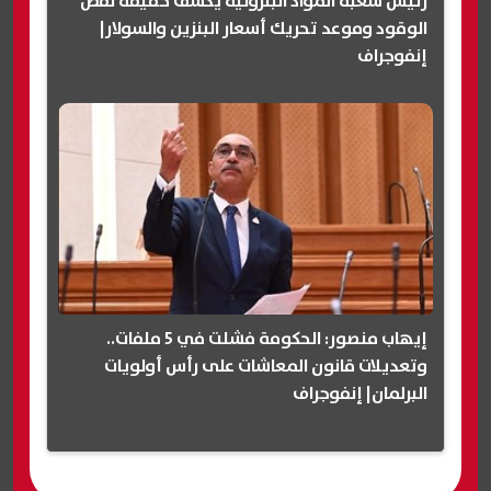
رئيس شعبة المواد البترولية يكشف حقيقة نقص
الوقود وموعد تحريك أسعار البنزين والسولار|
إنفوجراف
إيهاب منصور: الحكومة فشلت في 5 ملفات..
وتعديلات قانون المعاشات على رأس أولويات
البرلمان| إنفوجراف