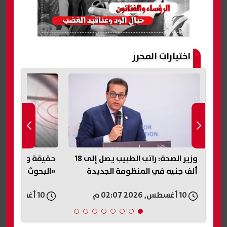
اختيارات المحرر
وزير الصحة: راتب الطبيب يصل إلى 18
حقيقة وقوع زلزال في مصر اليوم..
«التبرعات للمصر
«البحوث الفلكية» تحسم الجدل
بهية تصدر بيانا 
خدماتها العلاجية
10 أغسطس, 2026 02:04 م
10 أغسطس, 2026 02:02 م