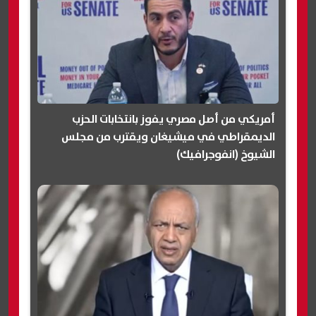
أمريكي من أصل مصري يفوز بانتخابات الحزب
الديمقراطي في ميشيغان ويقترب من مجلس
الشيوخ (انفوجرافيك)