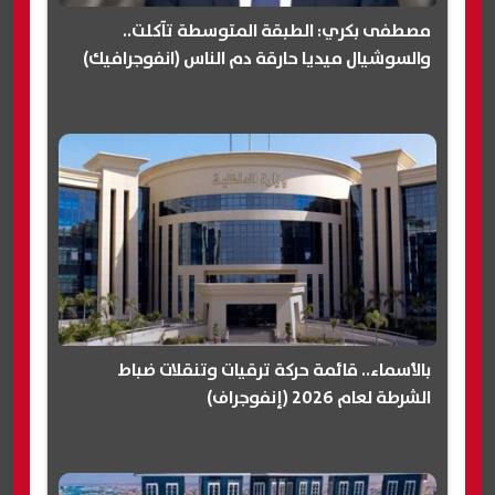
مصطفى بكري: الطبقة المتوسطة تآكلت..
والسوشيال ميديا حارقة دم الناس (انفوجرافيك)
بالأسماء.. قائمة حركة ترقيات وتنقلات ضباط
الشرطة لعام 2026 (إنفوجراف)