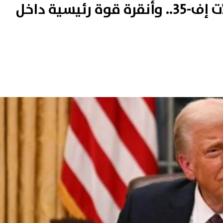
ترامب: ندرس منح تركيا مقاتلات إف-35.. وأنقرة قوة رئيسية داخل