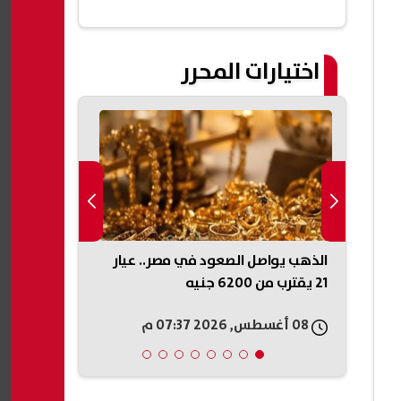
اختيارات المحرر
 على
الذهب يواصل الصعود في مصر.. عيار
محافظ بني 
وضح
21 يقترب من 6200 جنيه
القبول بالثانوي ال
08 أغسطس, 2026 07:37 م
08 أغسطس, 2026 07:36 م