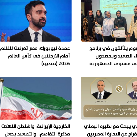
وم يتألقون في برنامج
عمدة نيويورك: مصر تعرضت للظلم
اء الصعيد ويحصدون
أمام الأرجنتين في كأس العالم
لى مستوى الجمهورية
2026 (فيديو)
ي يبحث مع نظيره اليمني
الخارجية الإيرانية: واشنطن انتهكت
فراج عن البحارة المصريين
مذكرة التفاهم.. والتصعيد يجعل