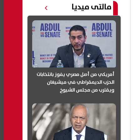
مالتى ميديا
أمريكي من أصل مصري يفوز بانتخابات
الحزب الديمقراطي في ميشيغان
ويقترب من مجلس الشيوخ
(انفوجرافيك)