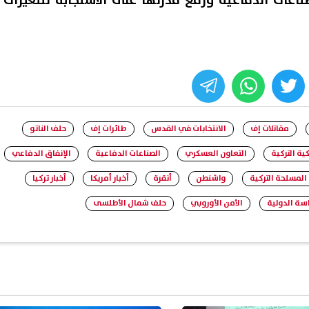
اعات الدفاعية ورفع قدرتها على الاستجابة للتغيرات
whats
twitter
face
مقاتلات إف
الانتخابات في القدس
طائرات إف
حلف الناتو
كية التركية
التعاون العسكري
الصناعات الدفاعية
الإنفاق الدفاعي
المسلحة التركية
واشنطن
أنقرة
أخبار أمريكا
أخبار تركيا
سة الدولية
الأمن الأوروبي
حلف شمال الأطلسى