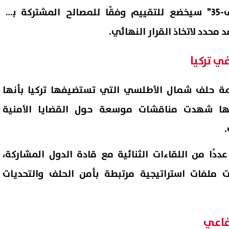
تركيا، أن ملف مقاتلات "إف-35" سيخضع للتقييم وفقًا للمصالح المشتركة بين
محدد لاتخاذ القرار النهائي.
ي تركيا
ة حلف شمال الأطلسي التي تستضيفها تركيا بأنها
أنها شهدت مناقشات موسعة حول القضايا الأمنية
.
«قبل ما تلبس في قضية»| 4 خطوات
هل يؤثر التحول للدعم النقدي
ددًا من اللقاءات الثنائية مع قادة الدول المشاركة،
ك من شرائح المحمول المسجلة
توفير الخبز؟.. شعبة المخابز ت
لت ملفات استراتيجية مرتبطة بأمن الحلف والتحديات
ك دون علمك.. محامٍ يوضح
08 أغسطس, 2026 07:18 م
دفاعي