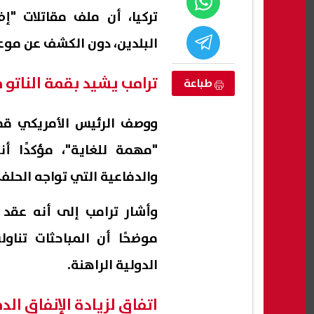
البلدين، دون الكشف عن موعد 
ترامب يشيد بقمة الناتو ف
طباعة
ووصف الرئيس الأمريكي قم
"مهمة للغاية"، مؤكدًا 
والدفاعية التي تواجه الحلف
لقمح.. عضو
هل يجوز تبديل الذهب القديم
وأشار ترامب إلى أنه عقد ع
اليب غش
بالجديد؟ دار الإفتاء تجيب
تحمي
موضحًا أن المباحثات تناو
باسم
08 أغسطس, 2026 07:28 م
08 أغسطس, 2026 07:25 م
الدولية الراهنة.
اتفاق لزيادة الإنفاق ال