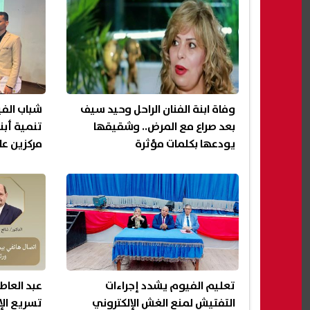
وفاة ابنة الفنان الراحل وحيد سيف
شباب الفي
بعد صراع مع المرض.. وشقيقها
تنمية أبن
يودعها بكلمات مؤثرة
مركزين ع
تعليم الفيوم يشدد إجراءات
عبد العاط
التفتيش لمنع الغش الإلكتروني
تسريع الإ