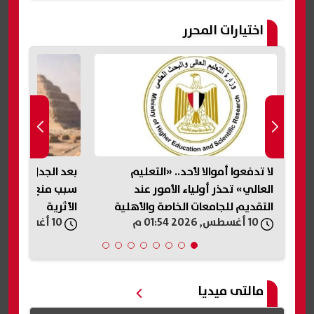
اختيارات المحرر
ورة
لا تدفعوا أموالا لأحد.. «التعليم
بعد الجدل على ال
ة
العالي» تحذر أولياء الأمور عند
سبب منع علم مصر
التقديم للجامعات الخاصة والأهلية
الأثرية
10 أغسطس, 2026 01:54 م
10 أغسطس, 2026 01:46 م
مالتى ميديا