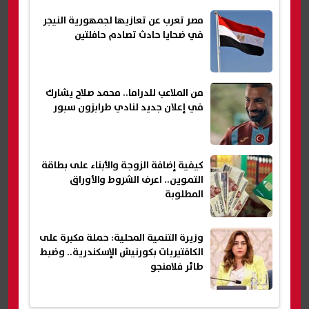
مصر تعرب عن تعازيها لجمهورية النيجر
في ضحايا حادث تصادم حافلتين
من الملاعب للدراما.. محمد صلاح يشارك
في إعلان جديد لنادي طرابزون سبور
كيفية إضافة الزوجة والأبناء على بطاقة
التموين.. اعرف الشروط والأوراق
المطلوبة
وزيرة التنمية المحلية: حملة مكبرة على
الكافتيريات بكورنيش الإسكندرية.. وضبط
طائر فلامنجو