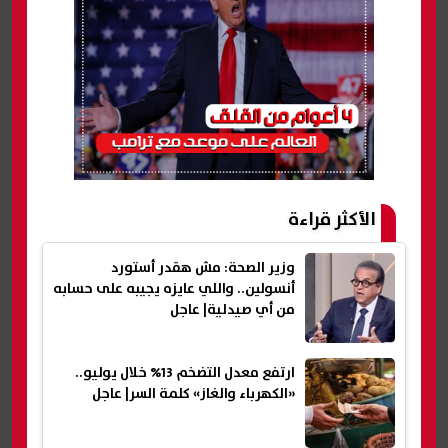
الأكثر قراءة
وزير الصحة: مش هقدر أستورد
أنسولين.. واللي عايزه يجيبه على حسابه
من أي صيدلية| عاجل
ارتفع معدل التضخم 13% خلال يوليو..
«الكهرباء والغاز» كلمة السر| عاجل