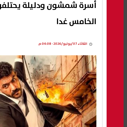
أسرة شمشون ودليلة يحتلفون
الخامس غدا
الثلاثاء 07/يوليو/2026 - 04:08 م