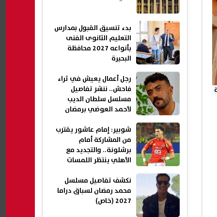
بدء تنسيق القبول بمدارس
التعليم الثانوى الفنى
بأنواعه 2027 محافظة
البحيرة
رجل أعمال يعيش في ثراء
فاحش.. ننشر تفاصيل
مسلسل سلطان الديب
لأحمد العوضي برمضان
2027 (خاص)
شوبير: إمام عاشور يقترب
من المشاركة أمام
برشلونة.. والتجديد مع
الأهلي ينتظر اللمسات
الأخيرة
نكشف تفاصيل مسلسل
محمد رمضان لسباق دراما
2027 (خاص)