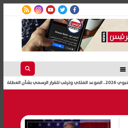
rss feed
instagram
youtube
twitter
facebook
كامل الوزي