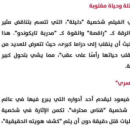
تلة وحياة مقلوبة
الفيلم شخصية "دليلة"، التي تتسم بتناقض مثير
قة كـ "راقصة" والقوة كـ "مدربة تايكوندو". هذا
بث أن ينقلب إلى دراما كبرى، حيث تتعرض للعديد من
قلب حياتها رأسًا على عقب"، مما يشي بتحول كبير
.
لسري"
فيعود ليقدم أحد أدواره التي يبرع فيها في عالم
 شخصية "قناص محترف". تكمن الإثارة في شخصية
ات قتل دقيقة دون أن يتم "كشف هويته الحقيقية"،