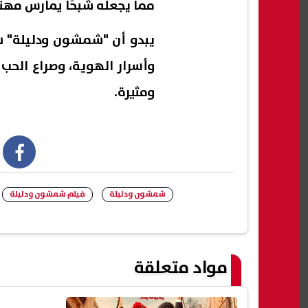
مما يجعله شبحًا يمارس مهنت
يبدو أن "شمشون ودليلة" سي
وأسرار الهوية، وصراع الحب 
ومثيرة.
book
شمشون ودليلة
فيلم شمشون ودليلة
مواد متعلقة