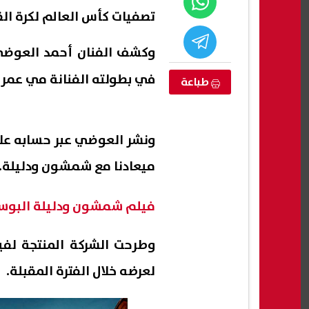
تصفيات كأس العالم لكرة ال
وكشف الفنان أحمد العوض
في بطولته الفنانة مي عمر.
طباعة
ميعادنا مع شمشون ودليلة.. 
إجازة المولد النبوي 2026.. الموعد
رئيس الوزراء يستقبل المدير العام
بدء ت
فيلم شمشون ودليلة البوس
 الرسمي بشأن
لمنظمة اليونسكو: نسعى للتعاون
في دعم التراث الثقافي وجودة
البحي
وطرحت الشركة المنتجة لفي
06 أغسطس, 2026 11:45 ص
06 أغسطس, 2026 11:40 ص
التعليم
لعرضه خلال الفترة المقبلة.