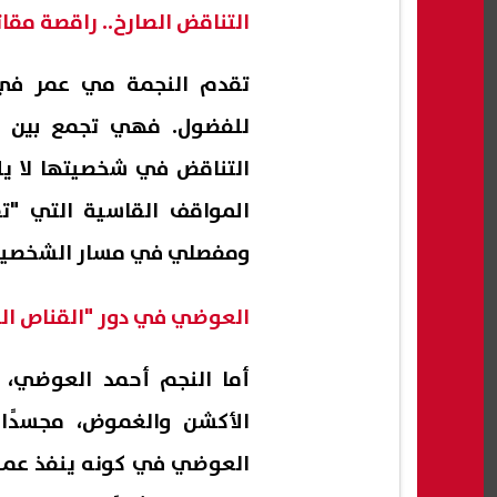
التناقض الصارخ.. راقصة مقا
تقدم النجمة مي عمر في 
للفضول. فهي تجمع بين الر
التناقض في شخصيتها لا يل
المواقف القاسية التي "ت
ومفصلي في مسار الشخصية
العوضي في دور "القناص ا
أما النجم أحمد العوضي، 
الأكشن والغموض، مجسدًا
العوضي في كونه ينفذ عملي