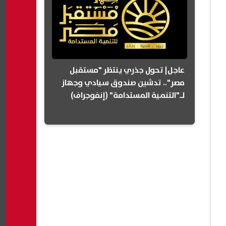
عاجل| تحول جذري ينتظر "مستقبل
مصر".. تدشين صندوق سيادي وجهاز
لـ"التنمية المستدامة" (إنفوجراف)