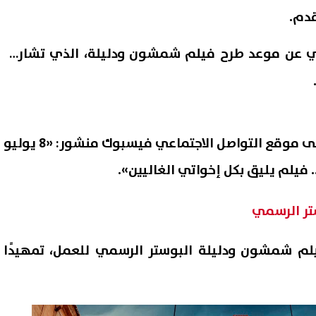
قدم.
ي عن موعد طرح
فيلم شمشون ودليلة
، الذي تشاركه
ونشر العوضي عبر حسابه على موقع التواصل الاجتماعي فيسبوك منشور: «8 يوليو
فيلم يليق بكل إخواتي الغاليين».
نسيق القبول بمدارس التعليم
تر الرسمي
الثانوى الفنى بأنواعه 2027 محافظة
حلقة لتقديمه برمضان 2027
رة
لم شمشون ودليلة البوستر الرسمي للعمل، تمهيدًا
06 أغسطس, 2026 11:36 ص