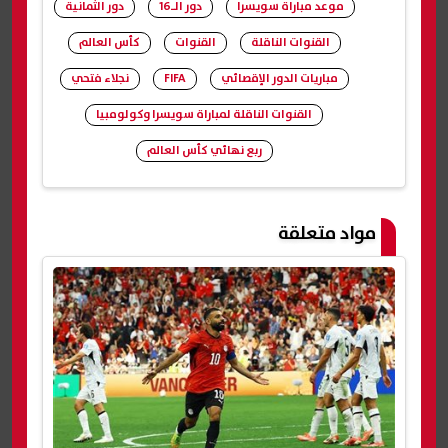
موعد مباراة سويسرا
دور الـ16
دور الثمانية
القنوات الناقلة
القنوات
كأس العالم
مباريات الدور الإقصائي
FIFA
نجلاء فتحي
القنوات الناقلة لمباراة سويسرا وكولومبيا
ربع نهائي كأس العالم
شارك
مواد متعلقة