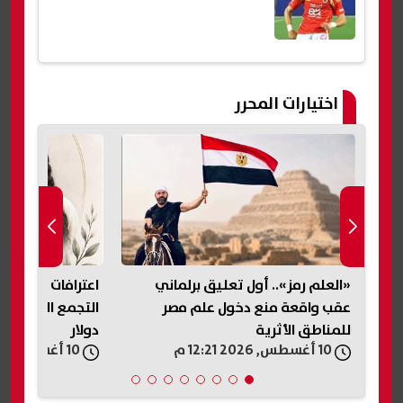
اختيارات المحرر
«العلم رمز».. أول تعليق برلماني
اعترافات المتهم 
رجس
عقب واقعة منع دخول علم مصر
التجمع الخامس: 
للمناطق الأثرية
دولار
10 أغسطس, 2026 12:21 م
10 أغسطس, 2026 12:18 م