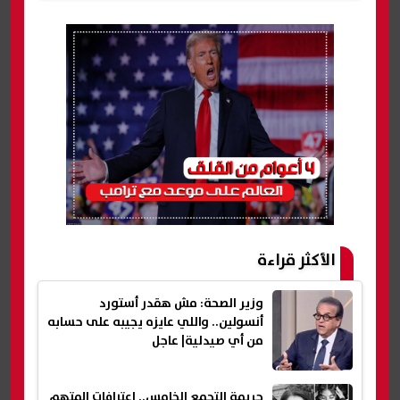
الأكثر قراءة
وزير الصحة: مش هقدر أستورد
أنسولين.. واللي عايزه يجيبه على حسابه
من أي صيدلية| عاجل
جريمة التجمع الخامس.. اعترافات المتهم