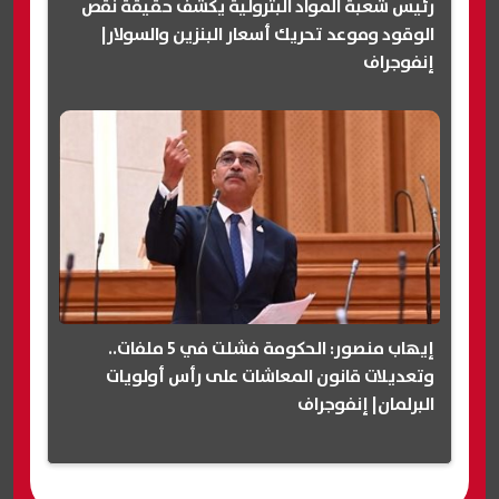
رئيس شعبة المواد البترولية يكشف حقيقة نقص
الوقود وموعد تحريك أسعار البنزين والسولار|
إنفوجراف
إيهاب منصور: الحكومة فشلت في 5 ملفات..
وتعديلات قانون المعاشات على رأس أولويات
البرلمان| إنفوجراف