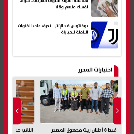
بمناسبة المولد النبوي الشريف.. شوف
نفسك منهم ولا لا
يوفنتوس ضد الإنتر.. تعرف على القنوات
الناقلة للمباراة
اختيارات المحرر
نًا
ضبط 8 أطنان زيت مجهول المصدر
النائب حسن عمار: