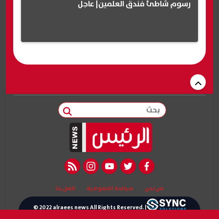
رسوم شاطئ فندق العلمين| عاجل
بحث
rss feed
instagram
youtube
twitter
facebook
من نحن
سياسة الخصوصية
اتصل بنا
© 2022 alraees news All Rights Reserved. |