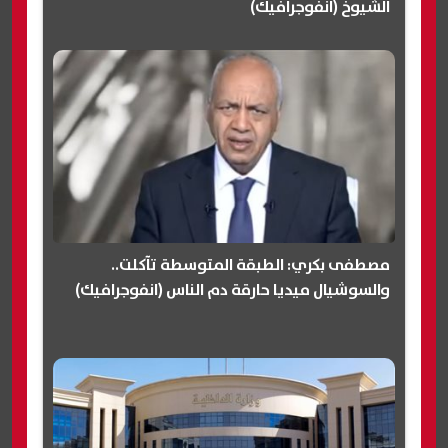
الشيوخ (انفوجرافيك)
مصطفى بكري: الطبقة المتوسطة تآكلت..
والسوشيال ميديا حارقة دم الناس (انفوجرافيك)