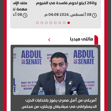
و260 كيلو لحوم فاسدة في الفيوم
ملف الإسكان ببور
مهمة تشمل طرح 
08 أغسطس, 2026 04:08 م
08 أغسطس, 2026 04:07 م
مالتى ميديا
أمريكي من أصل مصري يفوز بانتخابات الحزب
الديمقراطي في ميشيغان ويقترب من مجلس