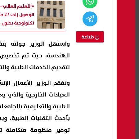
«التعليم العالي»
الوصول 
تكنولوجية بحلول عام 
طباعة
واستهل الوزير جولته بت
الهندسة، حيث تم تخصيص
لتقديم الخدمات الطبية والتع
وتفقد الوزير الأعمال الإ
تستغيث بوالدها
ارتفاع حصيلة ضحايا تفجير جرمانا بريف
تفاع
العيادات الخارجية والذي ي
نا محرومة من
دمشق إلى قتيلين و14 مصابًا
أسرة 
استك
07 أغسطس, 2026 03:05 ص
07 أغسطس, 2026 02:57 ص
توفير منظومة متكاملة تض