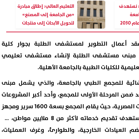
: نستهدف
التعليم العالي: إطلاق مبادرة
إلى 27 جامعة
«من الجامعة إلى المصنع»
2030
لتحويل الأبحاث إلى منتجات
فقد أعمال التطوير لمستشفى الطلبة بجوار كلية
 مبنى مستشفى الطلبة لإنشاء مستشفى تعليمي
ليمية للكليات الطبية بالجامعة الأهلية.
نشائية للمجمع الطبي بالجامعة، والذي يشمل مبنى
ل واسع مع استغاثة أب يبحث عن
إعلام إسرائيلي: تل أبيب تواجه
عد ضمن المرحلة الأولى للمجمع، وأحد أكبر المشروعات
لرعاية ابنته ومساعدتها على
تهديدًا متزايدًا من الطائرات الم
الطبية والتعليمية بالجامعات المصرية، حيث يقام المجمع بسعة 1600 سرير ومجهز
مال تعليمها
وتبحث فرض قيود جديدة
07 أغسطس, 2026 02:47 ص
بأحدث التقنيات الطبية، ويستهدف تقديم خدماته لأكثر من 8 ملايين مواطن، مع
م العيادات الخارجية، والطوارئ، وغرف العمليات،