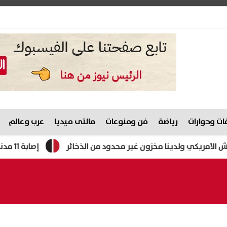
ت وحوارات
رياضة
فن ومنوعات
مالتى ميديا
عرب وعالم
ولدينا مخزون غير محدود من الذخائر
إصابة 11 مدنيًا في هجوم للحوثيين على نجران.. والتحالف يتوعد بإجراءات رادعة