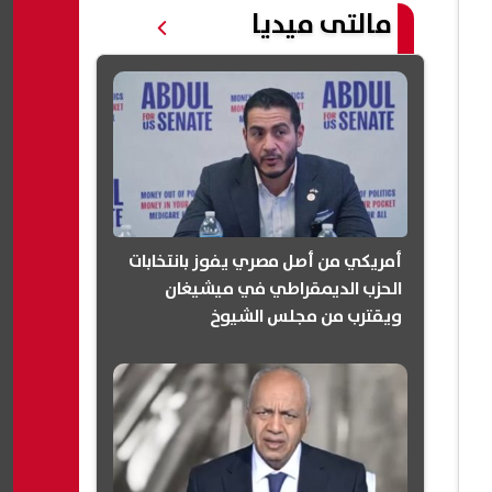
مالتى ميديا
أمريكي من أصل مصري يفوز بانتخابات
الحزب الديمقراطي في ميشيغان
ويقترب من مجلس الشيوخ
(انفوجرافيك)