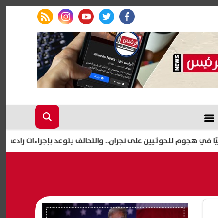
rss feed
instagram
youtube
twitter
facebook
إعلام 