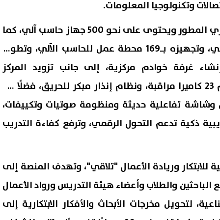
صالات وتكنولوجيا المعلومات.
وافتتح الوزير المعمل المركزي المطور ويحتوى على نحو 500 جهاز حاسب آلي، كما
تم تجديد مركز التدريب الذكي، وتجهيزه بـ169 محطة عمل للحاسب الآلي، وتطوير
وإنشاء غرفة خوادم مركزية، إلى جانب تزويد المركز
بمنظومة أمن متكاملة تضم 23 كاميرا مراقبة، ونظام إنذار مبكر للحريق، فضلًا عن
 وشاشة تفاعلية حديثة ومنظومة صوتيات وتكييفات،
يبية ذكية تدعم التحول الرقمي، وترفع كفاءة التدريب
ة للابتكار وريادة الأعمال "تلاقي"، وتهدف المنصة إلى
ع الباحثين والطلاب وأعضاء هيئة التدريس ورواد الأعمال
ية، لتحويل مخرجات الأبحاث والأفكار الابتكارية إلى