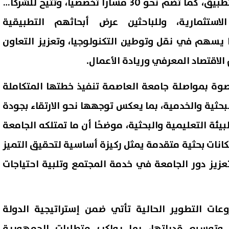
مشروعات ومنتجات قابلة للتطبيق، كما تضم نحو 30 مسارًا تخصصيًا، وتتيح للشركات
استثمارية، وللباحثين عرض أبحاثهم التطبيقية
ا يسهم في نقل وتوطين التكنولوجيا، وتعزيز التعاون
الاقتصاد المعرفي وريادة الأعمال.
نصوة بمواصلة جامعة العاصمة تنفيذ خطتها المتكاملة
لبحثية والخدمية، بما يعكس توجهها نحو الارتقاء بجودة
يئة التعليمية والبحثية، موضحًا أن ما تمتلكه الجامعة
انات بحثية متقدمة يمثل ركيزة أساسية لتحقيق التميز
وتعزيز دور الجامعة في خدمة المجتمع وتلبية احتياجات
عات التطوير الحالية تأتي ضمن إستراتيجية الدولة
 وتوسيع قدراتها، بما يواكب متطلبات الجمهورية