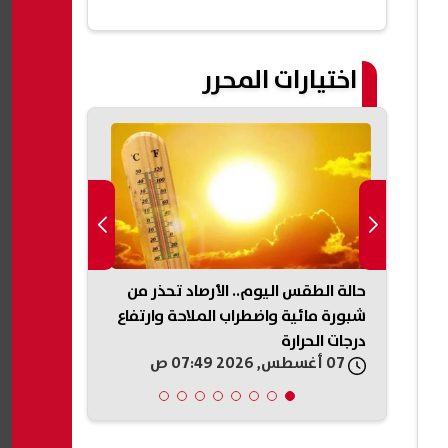
اختيارات المحرر
حالة الطقس اليوم.. الأرصاد تحذر من
حادث ميكروبا
سيّرة
شبورة مائية واضطراب الملاحة وارتفاع
توجه بصرف مس
درجات الحرارة
الضحايا والمص
07 أغسطس, 2026 07:49 ص
07 أغسطس, 2026 07:33 ص