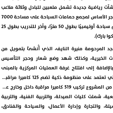
آت رياضية جديدة تشمل ملعبين للبادل وثلاثة ملاعب
للإسكواش، إلى جانب وضع حجر الأساس لمجمع حمامات السباحة على مساحة 7000
متر مربع، والذي يضم حمام سباحة أوليمبيًا بطول 50 مترًا، وآخر للتدريب بطول 25
وا بارك).
د المرحومة منيرة النايف، الذي أُنشئ بتمويل من
ات الخيرية، وكذلك شهد وضع شعار وحجر التأسيس
لإضافة إلى افتتاح غرفة العمليات المركزية بالمبنى
الإداري للحرم الجامعي والتي تعتمد على منظومة ذكية تضم 125 كاميرا مراقبة،
كما تضمنت المرحلة الأولى من المشروع تركيب 519 كاميرا مراقبة داخل وخارج عدد
ية، شملت كليات الصيدلة، والتربية الفنية، والتربية
لة، والتجارة وإدارة الأعمال، والسياحة والفنادق،