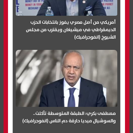
أمريكي من أصل مصري يفوز بانتخابات الحزب
الديمقراطي في ميشيغان ويقترب من مجلس
الشيوخ (انفوجرافيك)
مصطفى بكري: الطبقة المتوسطة تآكلت..
والسوشيال ميديا حارقة دم الناس (انفوجرافيك)