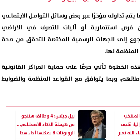
 يتم تداوله مؤخرًا عبر بعض وسائل التواصل الاجتماعي
أن فرص استثمارية أو آليات للتصرف في الأراضي
رجوع إلى الجهات الرسمية المختصة للتحقق من صحة
ة المنظمة لها.
هذه الخطوة تأتي حرصًا على حماية المراكز القانونية
ملاتهم، وبما يتوافق مع القواعد المنظمة والضوابط
ضبط 6.8 طن لحوم غير صالحة
السعودية وتركيا وباكستان تس
هلاك خلال حملات الطب البيطري
لتوقيع اتفاقية دفاع مشترك 
يوم
الرياض| عاجل
07 أغسطس, 2026 12:41 م
المنتخب
بيل جيتس: 4 وظائف ستنجو
ليا: قلبى
من هيمنة الذكاء الاصطناعي..
 الله نعبر
الروبوتات لا يمكنها أداء هذا