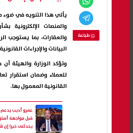
يأتي هذا التنويه في ضوء ما
والمنصات الإلكترونية بش
طباعة
والعقارات، بما يستوجب ال
البيانات والإجراءات القانوني
وتؤكد الوزارة والهيئة أن 
للعملاء وضمان استقرار تعا
القانونية المعمول بها.
 مجهول معلقة
نقيب المأذونين يحسم الجدل حول
م.. والتحقيقات
إلغاء قائمة المنقولات: تسقط فقط
للاست
إذا جهز الزوج منزل الزوجية بالكامل
بالف
07 أغسطس, 2026 12:56 م
07 أغسطس, 2026 12:56 م
عمرو أديب يدعم 
قبل مواجهة أسترا
يحدثنى خيرا إن شاء