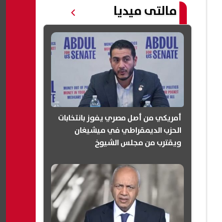
مالتى ميديا
أمريكي من أصل مصري يفوز بانتخابات
الحزب الديمقراطي في ميشيغان
ويقترب من مجلس الشيوخ
(انفوجرافيك)