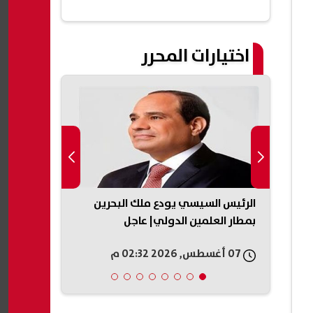
اختيارات المحرر
تعد
الرئيس السيسي يودع ملك البحرين
ظهرت الآن بال
في
بمطار العلمين الدولي| عاجل
برقم الجلوس
07 أغسطس, 2026 02:32 م
07 أغسطس, 2026 02:16 م