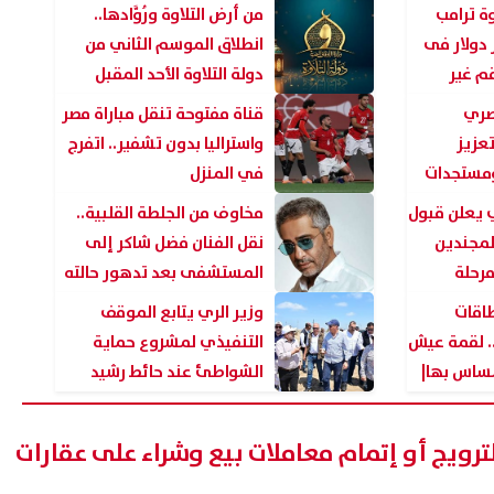
الدور
وة ترامب
من أرض التلاوة ورُوَّادها..
2. مليار دولار فى
انطلاق الموسم الثاني من
م غير
دولة التلاوة الأحد المقبل
مصري
قناة مفتوحة تنقل مباراة مصر
تعزيز
واستراليا بدون تشفير.. اتفرج
 ومستجدات
في المنزل
 يعلن قبول
مخاوف من الجلطة القلبية..
لمجندين
نقل الفنان فضل شاكر إلى
مرحلة
المستشفى بعد تدهور حالته
الصحية
طاقات
وزير الري يتابع الموقف
. لقمة عيش
التنفيذي لمشروع حماية
لمساس بها|
الشواطئ عند حائط رشيد
بمحافظة كفر الشيخ
لترويج أو إتمام معاملات بيع وشراء على عقارات