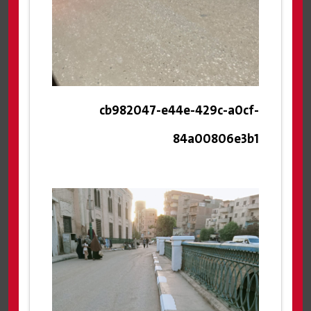
cb982047-e44e-429c-a0cf-
84a00806e3b1