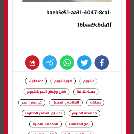
baeb5e51-aa31-4047-8ca1-
16baa9c6da1f
whats
twitter
facebook
الفيوم
اخبار الفيوم
حى جنوب
حملة نظافة
شارع ورنيش البحر بالفيوم
دهانات
النظافة والتجميل
كورنيش البحر
محافظة الفيوم
تحسين المظهر الحضاري
رفع المخلفات
الخدمات المحلية