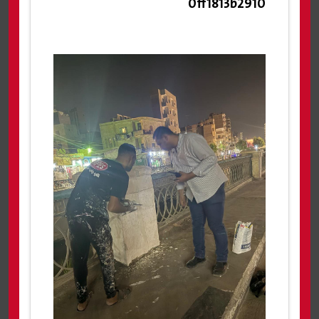
0ff1813b2910