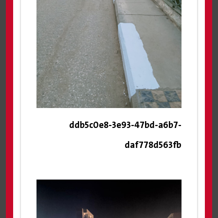
ddb5c0e8-3e93-47bd-a6b7-
daf778d563fb