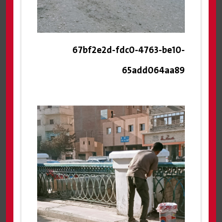
67bf2e2d-fdc0-4763-be10-
65add064aa89