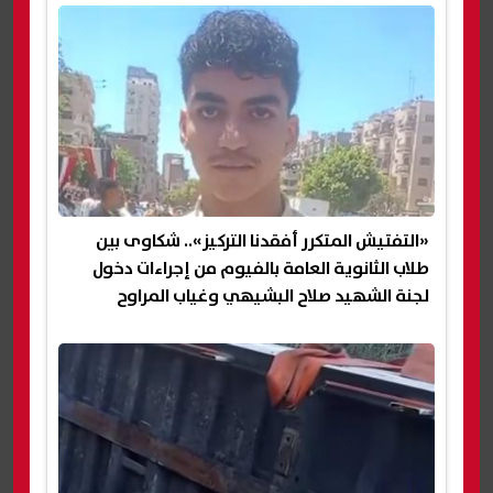
«التفتيش المتكرر أفقدنا التركيز».. شكاوى بين
طلاب الثانوية العامة بالفيوم من إجراءات دخول
لجنة الشهيد صلاح البشيهي وغياب المراوح