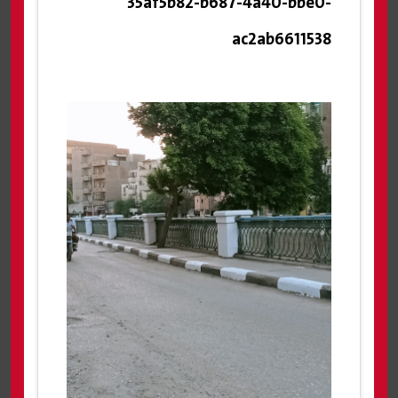
35af5b82-b687-4a40-bbe0-
ac2ab6611538