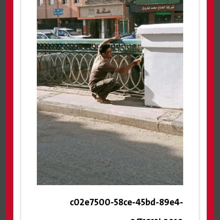
c02e7500-58ce-45bd-89e4-