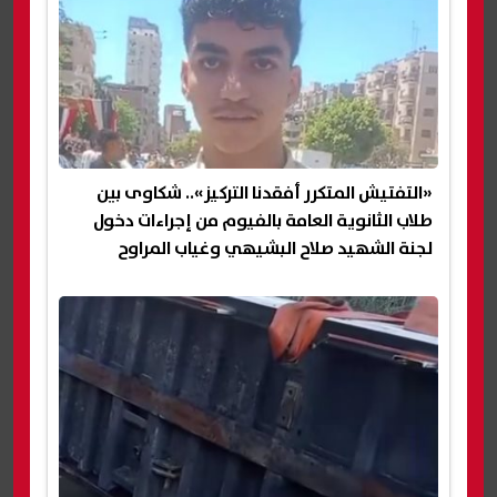
«التفتيش المتكرر أفقدنا التركيز».. شكاوى بين
طلاب الثانوية العامة بالفيوم من إجراءات دخول
لجنة الشهيد صلاح البشيهي وغياب المراوح