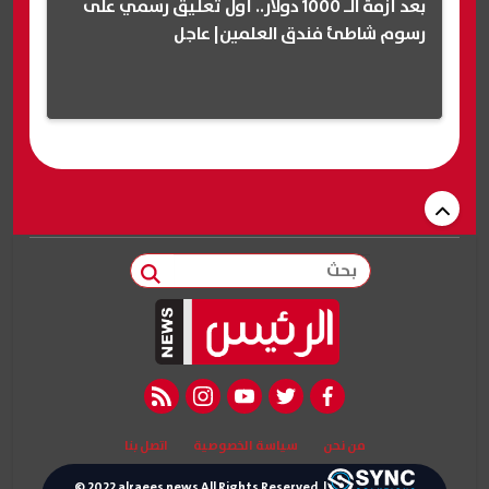
بعد أزمة الـ 1000 دولار.. أول تعليق رسمي على
رسوم شاطئ فندق العلمين| عاجل
بحث
rss feed
instagram
youtube
twitter
facebook
من نحن
سياسة الخصوصية
اتصل بنا
© 2022 alraees news All Rights Reserved. |