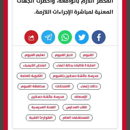
المحضر اللازم بالواقعة، وأُخطرت الجهات
المعنية لمباشرة الإجراءات اللازمة.
whats
twitter
facebook
الفيوم
اخبار الفيوم
تعليم الفيوم
اصابة 3 طالبات بحالة اغماء
امتحان الكيمياء
مدرسة عائشة حسانين بالفيوم
الثانوية العامة
حالات إغماء
الامتحانات
محافظة الفيوم
الإسعاف
مدرسة عائشة حسانين
طلاب المدارس
الصحة المدرسية
المستشفى العام
الطوارئ الطبية
شارك