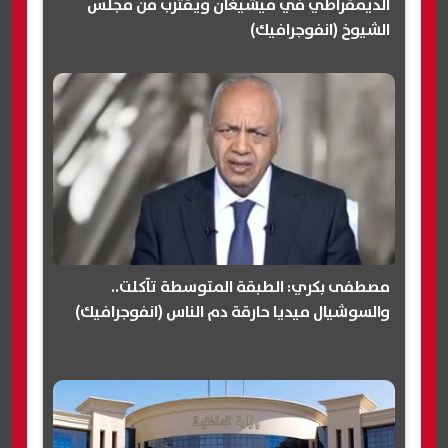
الديمقراطي في ميشيغان ويقترب من مجلس
الشيوخ (انفوجرافيك)
مصطفى بكري: الطبقة المتوسطة تآكلت..
والسوشيال ميديا حارقة دم الناس (انفوجرافيك)