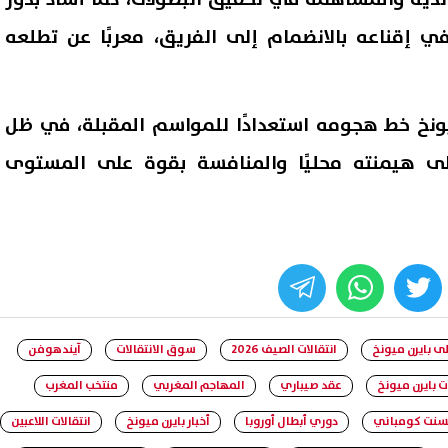
 إقناعه بالانضمام إلى الفريق، معربًا عن تطلعه
ميونخ خط هجومه استعدادًا للمواسم المقبلة، في ظل
ى هيمنته محليًا والمنافسة بقوة على المستوى
whats
twitter
face
ى بايرن ميونخ
انتقالات الصيف 2026
سوق الانتقالات
آيندهوفن
 بايرن ميونخ
عقد صيباري
المهاجم المغربي
منتخب المغرب
سنت كومباني
دوري أبطال أوروبا
أخبار بايرن ميونخ
انتقالات اللاعبين