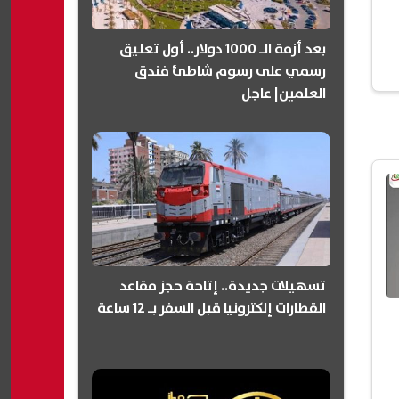
بعد أزمة الـ 1000 دولار.. أول تعليق
رسمي على رسوم شاطئ فندق
العلمين| عاجل
تسهيلات جديدة.. إتاحة حجز مقاعد
القطارات إلكترونيا قبل السفر بـ 12 ساعة