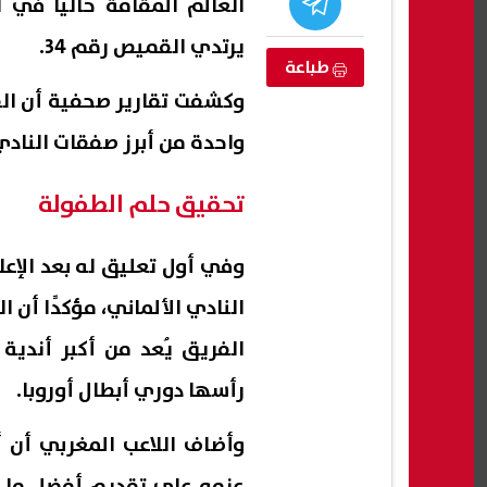
العالم المقامة حاليًا في 
يرتدي القميص رقم 34.
طباعة
واحدة من أبرز صفقات النادي
تحقيق حلم الطفولة
وفي أول تعليق له بعد الإعل
النادي الألماني، مؤكدًا أن ا
 لندن.. إصابة
ترامب: أفضل الاتفاق مع إيران.. لكننا
جريمة
مستعدون لتوجيه هجوم غير
شاب 
الفريق يُعد من أكبر أندية
مسبوق إذا فشلت المفاوضات
والد
رأسها دوري أبطال أوروبا.
06 أغسطس, 2026 03:49 ص
06 أغسطس, 2026 03:38 ص
وأضاف اللاعب المغربي أن أ
عزمه على تقديم أفضل ما ل