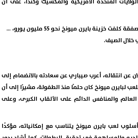
الولايات المتحدة الأمريكية والمكسيك وكندا، على أن
وكشفت تقارير صحفية أن الصفقة كلفت خزينة بايرن ميونخ نحو 55 مليون يورو، في
 خلال الصيف.
ان عن انتقاله، أعرب صيباري عن سعادته بالانضمام إلى
للعب لبايرن ميونخ كان حلمًا منذ الطفولة، مشيرًا إلى أن
 أسرية مروعة بالإسكندرية..
لا تتجاهل هذا الأمر.. الكهرباء
يطعن والده حتى الموت ويصيب
مخاطر استخدام الشواحن التالف
 العالم والمنافس الدائم على الألقاب الكبرى، وعلى
ته وشقيقه
06 أغسطس, 2026 03:26 ص
سلوب لعب بايرن ميونخ يتناسب مع إمكانياته، مؤكدًا
ديه والمساهمة في تحقيق البطولات، كما أشاد بدور