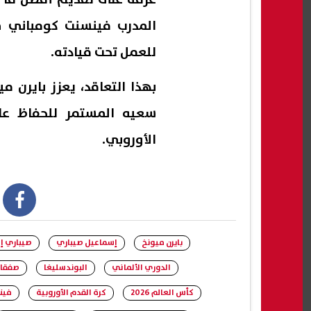
المدرب فينسنت كومباني في
للعمل تحت قيادته.
بهذا التعاقد، يعزز بايرن 
سعيه المستمر للحفاظ عل
الأوروبي.
book
بايرن ميونخ
إسماعيل صيباري
صيباري إل
الدوري الألماني
البوندسليغا
صفقات
كأس العالم 2026
كرة القدم الأوروبية
فين