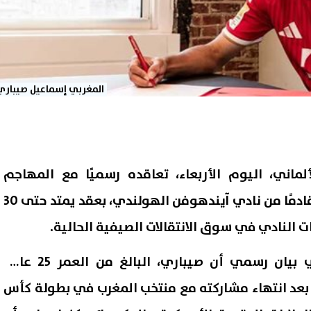
المغربي إسماعيل صيباري
لماني، اليوم الأربعاء، تعاقده رسميًا مع المهاجم
المغربي إسماعيل صيباري قادمًا من نادي آيندهوفن الهولندي، بعقد يمتد حتى 30
وأوضح النادي البافاري في بيان رسمي أن صيباري، البالغ من العمر 25 عامًا،
د انتهاء مشاركته مع منتخب المغرب في بطولة كأس