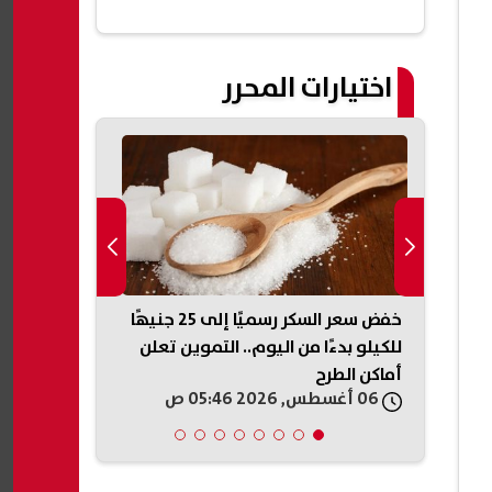
اختيارات المحرر
 تكشف
خفض سعر السكر رسميًا إلى 25 جنيهًا
ة
للكيلو بدءًا من اليوم.. التموين تعلن
تُحبط مخططًا 
أماكن الطرح
بالمخدرات في
06 أغسطس, 2026 05:46 ص
06 أغسطس, 2026 05:41 ص