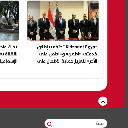
Kidzonet Egypt تحتفي بإطلاق
تحرك عاج
خدمتي «اطمن» و«اطمن على
بالقناة ب
الآخر» لتعزيز حماية الأطفال على
الإسماعيل
الإنترنت
بحث