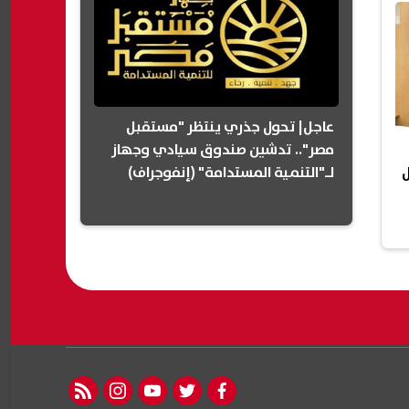
عاجل| تحول جذري ينتظر "مستقبل
مصر".. تدشين صندوق سيادي وجهاز
لـ"التنمية المستدامة" (إنفوجراف)
قبول
rss feed
instagram
youtube
twitter
facebook