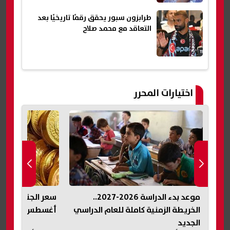
طرابزون سبور يحقق رقمًا تاريخيًا بعد
التعاقد مع محمد صلاح
اختيارات المحرر
. 86 ألف طالب
موعد بدء الدراسة 2026-2027..
ولى
الخريطة الزمنية كاملة للعام الدراسي
أغسطس 2026.. آخر تحديث في مصر
الجديد