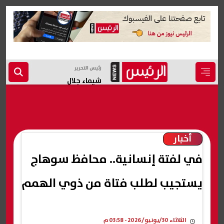
رئيس التحرير
شيماء جلال
أخبار
في لفتة إنسانية.. محافظ سوهاج
يستجيب لطلب فتاة من ذوي الهمم
الثلاثاء 30/يونيو/2026 - 03:58 م