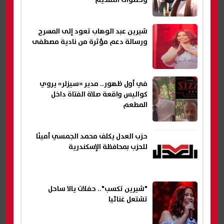
وخطوات التقديم
شيرين عبد الوهاب تعود إلى المسرح
ورسالة دعم مؤثرة من نادية مصطفى
في أول ظهور.. مدير «سيزلر» يروي
كواليس واقعة صلاة الفتاة داخل
المطعم
حزب العدل يكلف محمد الجمسي أمينًا
للحزب بمحافظة الإسكندرية
"شيرين تكسب".. حفلات يالا ساحل
تشتعل غنائيا