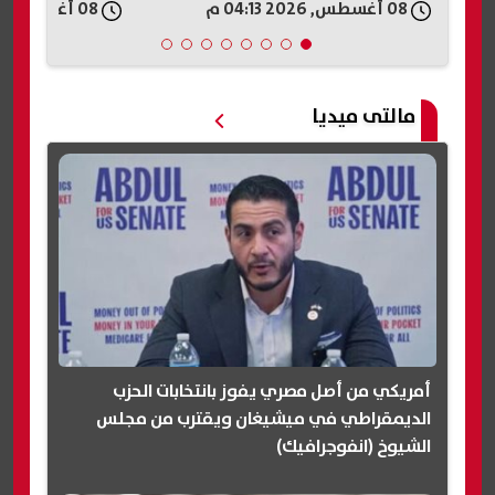
08 أغسطس, 2026 04:13 م
08 أغسطس, 2026 04:11 م
مالتى ميديا
أمريكي من أصل مصري يفوز بانتخابات الحزب
الديمقراطي في ميشيغان ويقترب من مجلس
الشيوخ (انفوجرافيك)