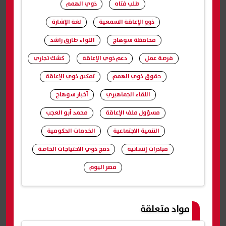
طلب فتاه
ذوي الهمم
ذوو الإعاقة السمعية
لغة الإشارة
محافظة سوهاج
اللواء طارق راشد
فرصة عمل
دعم ذوي الإعاقة
كشك تجاري
حقوق ذوي الهمم
تمكين ذوي الإعاقة
اللقاء الجماهيري
أخبار سوهاج
مسؤول ملف الإعاقة
محمد أبو العجب
التنمية الاجتماعية
الخدمات الحكومية
مبادرات إنسانية
دمج ذوي الاحتياجات الخاصة
مصر اليوم
شارك
مواد متعلقة