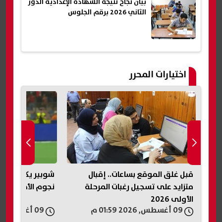
بيان نجاح نتيجة الشهادة الإعدادية الدور
الثاني 2026 برقم الجلوس
اختيارات المحرر
قبل غلق الموقع بساعات.. إقبال
شوبير يكشف كوا
عات
متزايد على تسجيل رغبات المرحلة
نجوم الأهلي.. و
الأولى 2026
09 أغسطس, 2026 01:59 م
09 أغسطس, 2026 01:57 م