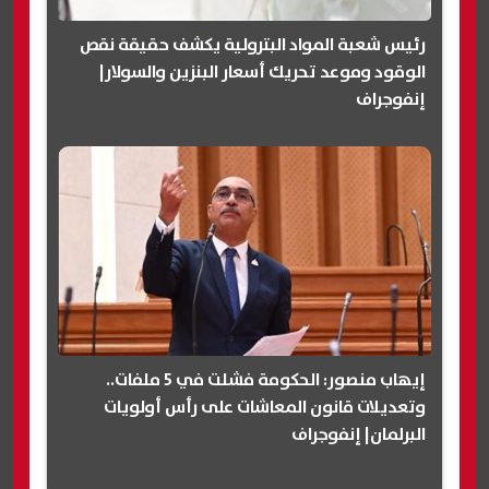
رئيس شعبة المواد البترولية يكشف حقيقة نقص
الوقود وموعد تحريك أسعار البنزين والسولار|
إنفوجراف
إيهاب منصور: الحكومة فشلت في 5 ملفات..
وتعديلات قانون المعاشات على رأس أولويات
البرلمان| إنفوجراف