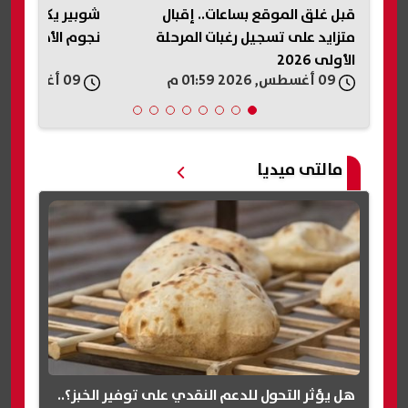
شوبير يكشف كواليس تجديد عقود
نصيحة هامة من ائ
نجوم الأهلي.. ونصيحة لإمام عاشور
مصر بشأن تنسيق 
2026
09 أغسطس, 2026 01:57 م
09 أغسطس, 2026 01:57 م
مالتى ميديا
هل يؤثر التحول للدعم النقدي على توفير الخبز؟..