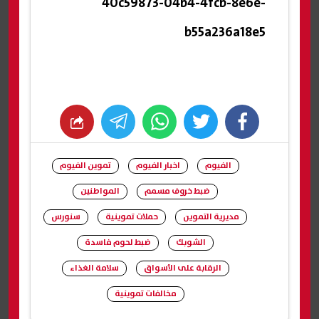
40c59873-04b4-4fcb-8e6e-
b55a236a18e5
whats
twitter
facebook
الفيوم
اخبار الفيوم
تموين الفيوم
ضبط خروف مسمم
المواطنين
مديرية التموين
حملات تموينية
سنورس
الشوبك
ضبط لحوم فاسدة
الرقابة على الأسواق
سلامة الغذاء
مخالفات تموينية
شارك