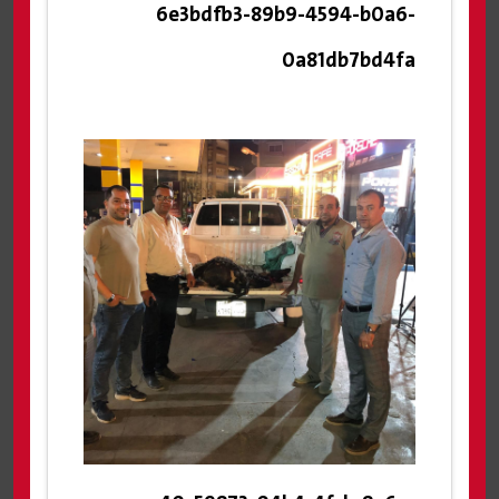
6e3bdfb3-89b9-4594-b0a6-
0a81db7bd4fa