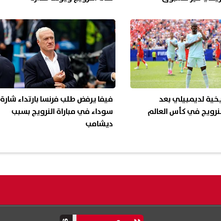
المجموعة
يخية لديمبيلي بعد
فيفا يرفض طلب فرنسا بارتداء شارة
نرويج في كأس العالم
سوداء في مباراة النرويج بسبب
ديشامب