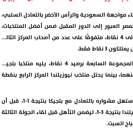
هاء مواجهة السعودية والرأس الأخضر بالتعادل السلبي،
صر العبور إلى الدور المقبل ضمن أفضل المنتخبات،
بعدما رفع المنتخب رصيده إلى 4 نقاط، متفوقًا على عدد من أصحاب المركز الثالث
 3 نقاط فقط.
ويتصدر منتخب مصر ترتيب المجموعة السابعة برصيد 4 نقاط، يليه منتخبا بلجيكا
هما، بينما يحتل منتخب نيوزيلندا المركز الرابع بنقطة
إصابة 11 مدنيًا في هجوم للحوثيين
ترامب: أعدت بناء الجيش الأمر
جران.. والتحالف يتوعد بإجراءات
ولدينا مخزون غير محدود من ال
وكان المنتخب المصري قد استهل مشواره بالتعادل مع بلجيكا بنتيجة 1-1، قبل أن
07 أغسطس, 2026 02:38 ص
يحقق فوزًا مهمًا على نيوزيلندا بنتيجة 3-1، ليضمن التأهل قبل لقاء الجولة الثالثة
باح السبت.