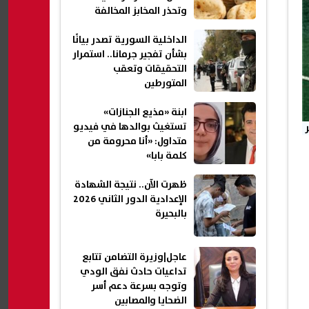
وتحذر المخابز المخالفة
الداخلية السورية تصدر بيانًا
بشأن تفجير جرمانا.. استمرار
التحقيقات وتعقب
المتورطين
ابنة «مذيع الجنازات»
تستغيث بوالدها في فيديو
متداول: «أنا محرومة من
كلمة بابا»
ظهرت الآن.. نتيجة الشهادة
الإعدادية الدور الثاني 2026
بالبحيرة
عاجل|وزيرة التضامن تتابع
تداعيات حادث نفق الودي
وتوجه بسرعة دعم أسر
الضحايا والمصابين