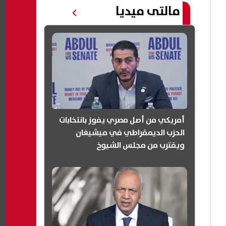
مالتى ميديا
أمريكي من أصل مصري يفوز بانتخابات
الحزب الديمقراطي في ميشيغان
ويقترب من مجلس الشيوخ
(انفوجرافيك)