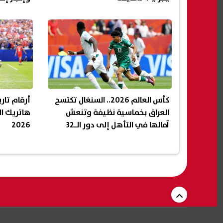
كأس العالم 2026.. السنغال تكتسح
أرقام تار
العراق بخماسية نظيفة وتنعش
هاتريك ال
آمالها في التأهل إلى دور الـ32
2026