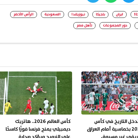
whats
twitter
face
ايران
بلجيكا
نيوزيلندا
السعودية
الرأس الأخضر
دور المجموعات
تأهل مصر
دخل التاريخ في كأس
كأس العالم 2026.. هاتريك
العالم 2026 بخماسية أمام العراق
ديمبيلي يمنح فرنسا فوزًا كاسحًا
فريقي غير مسبوق
على النرويج ويؤكد صدارة