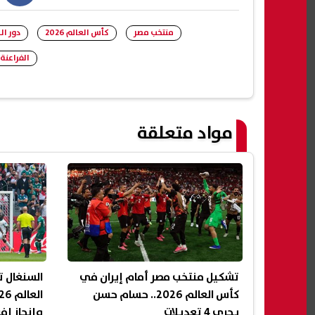
book
منتخب مصر
كأس العالم 2026
دور الـ32
الفراعنة
مواد متعلقة
تشكيل منتخب مصر أمام إيران في
السنغال ت
كأس العالم 2026.. حسام حسن
يجري 4 تعديلات
وإنجاز إ