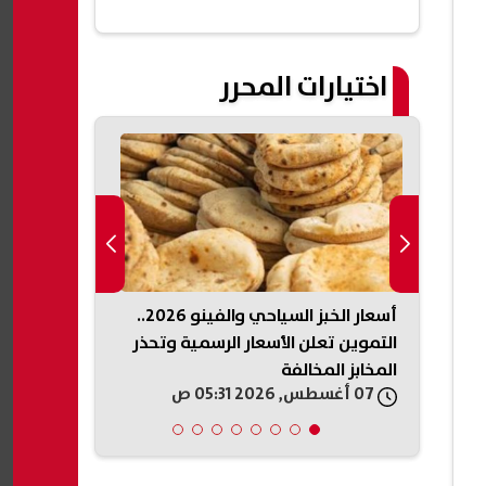
اختيارات المحرر
يكي
أسعار الخبز السياحي والفينو 2026..
الداخلية السو
ذخائر
التموين تعلن الأسعار الرسمية وتحذر
تفجير جرمانا.
المخابز المخالفة
وتعقب المتو
07 أغسطس, 2026 05:31 ص
07 أغسطس, 2026 05:19 ص