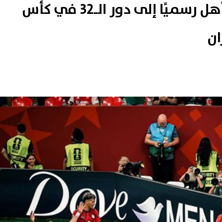
إنجاز تاريخي.. منتخب مصر يتأهل رسميًا إلى دور الـ32 في كأس