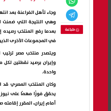
وجاء تأهل الفراعنة بعد انت
وهي النتيجة التي ضمنت لم
طباعة
في المجموعات الأخرى الذين يمتلكون
وإيران برصيد نقطتين لكل من
واحدة.
ثة أب يبحث عن
إعلام إسرائيلي: تل أبيب تواجه
ساعدتها على
تهديدًا متزايدًا من الطائرات المسيّرة
على ن
وتبحث فرض قيود جديدة
رادعة
07 أغسطس, 2026 02:47 ص
07 أغسطس, 2026 02:43 ص
أمام إيران، المقرر إقامته ص