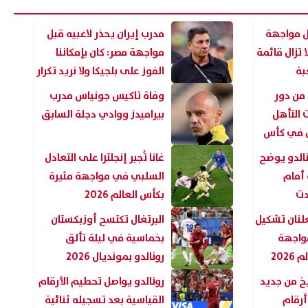
ل مواجهة
مدرب إيران يحذر لاعبيه قبل
ا تزال قائمة
مواجهة مصر: كان بإمكاننا
بة
الفوز على بلجيكا ولا نريد تكرار
سيناريو قطر
من دور
وفاة تاكيس جونياس مدرب
ات التأهل
بيراميدز ووادي دجلة السابق
ن في كأس
نالدو يوضح
غانا تُجبر إنجلترا على التعادل
 أمام
السلبي في مواجهة مثيرة
دت
بكأس العالم 2026
لنان تشكيل
البرتغال تكتسح أوزبكستان
مواجهة
بخماسية في ليلة تألق
202
رونالدو بمونديال 2026
يخ من جديد
رونالدو يواصل تحطيم الأرقام
أرقام
القياسية بعد تسجيله ثنائية