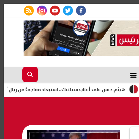
rss feed
instagram
youtube
twitter
facebook
سن على أعتاب سيلتيك.. استبعاد مفاجئ من ريال أوفييدو يمهد ل