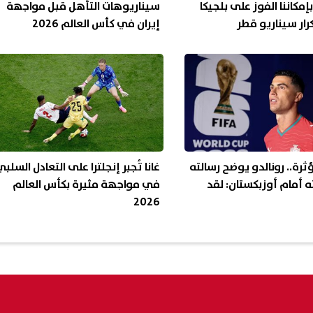
إمكاننا الفوز على بلجيكا
سيناريوهات التأهل قبل مواجهة
كرار سيناريو قطر
إيران في كأس العالم 2026
ثرة.. رونالدو يوضح رسالته
غانا تُجبر إنجلترا على التعادل السلب
ته أمام أوزبكستان: لقد
في مواجهة مثيرة بكأس العالم
2026