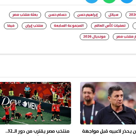
whats
twitter
face
سياتل
إبراهيم حسن
حسام حسن
بعثة منتخب مصر
تصفيات كأس العالم
المجموعة السابعة
منتخب إيران
فيفا
ر منتخب مصر
مونديال 2026
ن يحذر لاعبيه قبل مواجهة
منتخب مصر يقترب من دور الـ32..