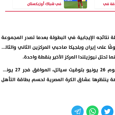
قة في
في شباك أوزبكستان
وزبكستان
نتائجه الإيجابية في البطولة بعدما تصدر المجموعة
4 نقاط، متفوقًا على إيران وبلجيكا صاحبي المركزين الثاني والثالث
ا تحتل نيوزيلندا المركز الأخير بنقطة واحدة.
وتقام مباراة مصر وإيران يوم 26 يونيو بتوقيت سياتل، الموافق فجر 27 يونيو
ة ينتظرها عشاق الكرة المصرية لحسم بطاقة التأهل