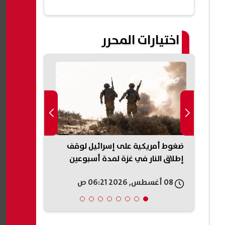
اختيارات المحرر
إعادة البيع..
ضغوط أمريكية على إسرائيل لوقف
«عار وطني»..
بيزيرا
إطلاق النار في غزة لمدة أسبوعين
على حكم وقف 
البيت الأبيض
08 أغسطس, 2026 06:21 ص
08 أغسطس, 2026 05:54 ص