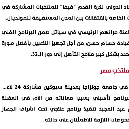
اد الدولي لكرة القدم "فيفا" للمنتخبات المشاركة في
 الخاصة بالانتقالات بين المدن المستضيفة للمونديال.
اعنة مرانهم الرئيسي في سياتل ضمن البرنامج الفني
يادة حسام حسن، من أجل تجهيز اللاعبين بأفضل صورة
 بشكل كبير ملامح التأهل إلى دور الـ32.
عبد المجيد يحتفل بزفافه..
6 ملايين دولار و20% من 
وشهد مران المنتخب الأخير في جامعة جونزاجا بمدينة سبوكين مشاركة 24 لاعبًا،
وهات رقص مدافع الزمالك
تفاصيل عرض الزمالك لبيع خوان 
نامج تأهيلي بسبب معاناته من آلام في العضلة
بق تشعل السوشيال ميديا
إلى شباب الأهلي
08 أغسطس, 2026 03:41 ص
 عبد المجيد تنفيذ برنامج علاجي تحت إشراف الجهاز
حوصات اللازمة للاطمئنان على حالته.