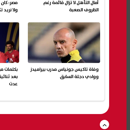
آمال التأهل لا تزال قائمة رغم
مصر: كان ب
الظروف الصعبة
ولا نريد ت
وفاة تاكيس جونياس مدرب بيراميدز
بكلمات مؤ
ووادي دجلة السابق
بعد ثنائي
عدت