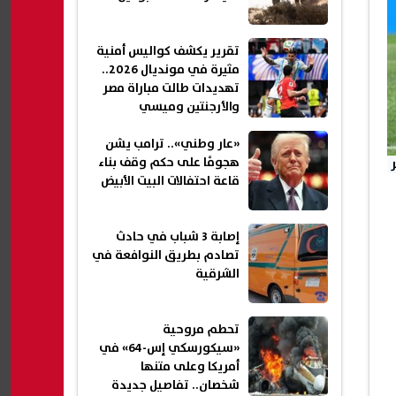
تقرير يكشف كواليس أمنية
مثيرة في مونديال 2026..
تهديدات طالت مباراة مصر
والأرجنتين وميسي
«عار وطني».. ترامب يشن
هجومًا على حكم وقف بناء
قاعة احتفالات البيت الأبيض
إصابة 3 شباب في حادث
تصادم بطريق النوافعة في
الشرقية
تحطم مروحية
«سيكورسكي إس-64» في
أمريكا وعلى متنها
شخصان.. تفاصيل جديدة