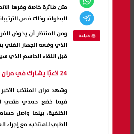
متن طائرة خاصة وفرها الاتح
البطولة، وذلك ضمن الترتيبات
ومن المنتظر أن يخوض الفر
طباعة
الذي وضعه الجهاز الفني بق
قبل اللقاء الحاسم الذي سيحدد
24 لاعبًا يشارك في مران منتخب مصر
 يحذر ترامب
هيثم حسن على أعتاب سيلتيك..
حسام 
حدها لن تنهي
استبعاد مفاجئ من ريال أوفييدو
فيدي
فيما خضع حمدي فتحي لبر
يمهد لرحيله
السا
08 أغسطس, 2026 03:49 ص
08 أغسطس, 2026 03:44 ص
الخلفية، بينما واصل حسام
الطبي للمنتخب، مع إجراء الف