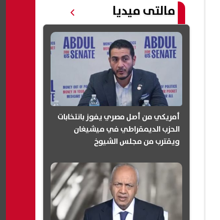
مالتى ميديا
أمريكي من أصل مصري يفوز بانتخابات
الحزب الديمقراطي في ميشيغان
ويقترب من مجلس الشيوخ
(انفوجرافيك)