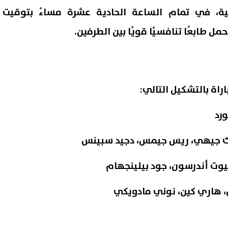
ية، في تمام الساعة الحادية عشرة مساءً بتوقيت
مل طابعًا تنافسيًا قويًا بين الطرفين.
راة بالتشكيل التالي:
رد
ارك جيهي، ريس جيمس، دجيد سبينس
 السيد يكشف تفاصيل رحيل
استعلم الآن.. نتيجة المرحلة ال
ائل ويؤكد: قرارات الزمالك فنية
بتنسيق القبول لرياض الأطفال و
يوت أندرسون، جود بيلينجهام
الابتدائي 2027 بالأزهر
07 أغسطس, 2026 09:11 م
، هاري كين، نوني مادويكي