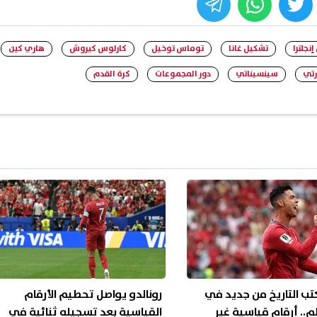
whats
twitter
face
نجلترا
تشكيل غانا
توماس توخيل
كارلوس كيروش
هاري كين
رتي
سينسيناتي
دور المجموعات
كرة القدم
كتب التاريخ من جديد في
رونالدو يواصل تحطيم الأرقام
م.. أرقام قياسية غير
القياسية بعد تسجيله ثنائية في