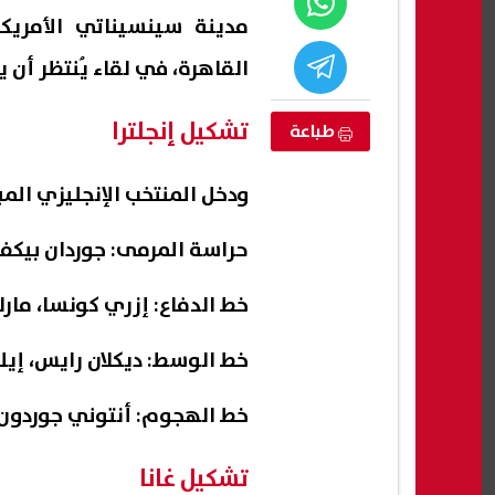
مدينة سينسيناتي الأمريك
القاهرة، في لقاء يُنتظر أن يح
تشكيل إنجلترا
طباعة
ودخل المنتخب الإنجليزي المبا
حراسة المرمى: جوردان بيكفو
خط الدفاع: إزري كونسا، م
القبض على
كيف تتأكد من اعتماد الجامعة أو
حسين
منتخب السابق
المعهد قبل التسجيل في تنسيق
أنس و
خط الوسط: ديكلان رايس، إيل
2026؟
فقط
07 أغسطس, 2026 09:29 م
07 أغسطس, 2026 09:22 م
خط الهجوم: أنتوني جوردون
تشكيل غانا