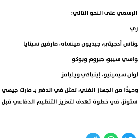
 الرسمي على النحو التالي:
ري
جوناس أدجيتي، جيديون مينساه، مارفين سينايا
واسي سيبو، جيروم وبوكو
وان سيمينيو، إينياكي ويليامز
 وحيدًا من الجهاز الفني، تمثل في الدفع بـ مارك جيهي
 ستونز، في خطوة تهدف لتعزيز التنظيم الدفاعي قبل