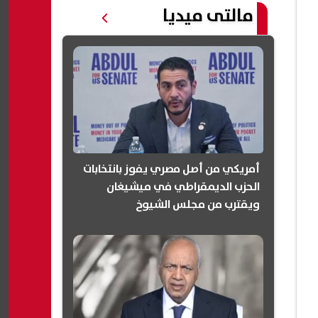
مالتى ميديا
أمريكي من أصل مصري يفوز بانتخابات
الحزب الديمقراطي في ميشيغان
ويقترب من مجلس الشيوخ
(انفوجرافيك)