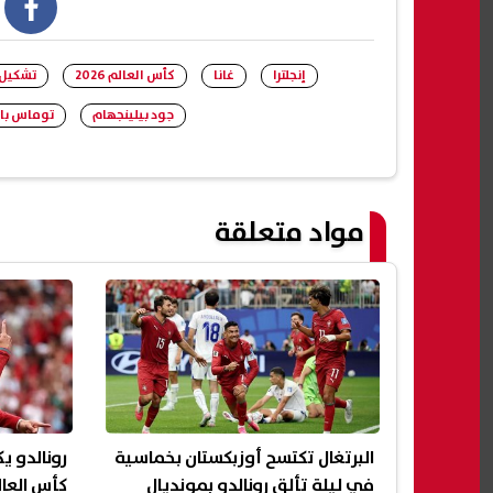
book
إنجلترا
غانا
كأس العالم 2026
تشكيل إ
جود بيلينجهام
توماس با
مواد متعلقة
البرتغال تكتسح أوزبكستان بخماسية
رونالدو ي
في ليلة تألق رونالدو بمونديال
كأس العال