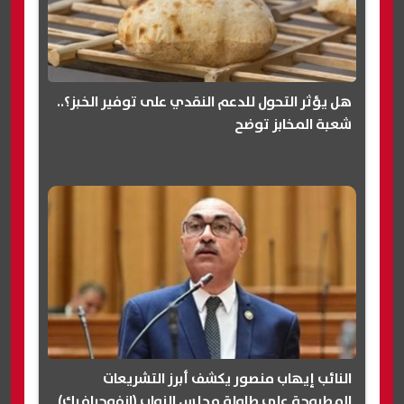
هل يؤثر التحول للدعم النقدي على توفير الخبز؟..
شعبة المخابز توضح
النائب إيهاب منصور يكشف أبرز التشريعات
المطروحة على طاولة مجلس النواب (انفوجرافيك)