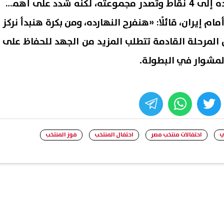
وأوضح أن المنتخب رفع رصيده إلى 4 نقاط وتصدر مجموعته، لكنه شدد على أهمية
مام إيران، قائلًا: «هنفرح النهارده، ومن بكرة هنبدأ نركز
 المرحلة القادمة تتطلب المزيد من الجهد للحفاظ على
لمشوار في البطولة.
whats
twitter
face
ي
احتفالات منتخب مصر
احتفال المنتخب
فوز المنتخب