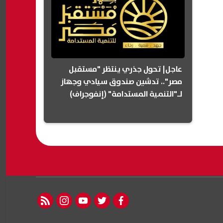
عاجل| تحول جذري ينتظر "مستقبل
مصر".. تدشين صندوق سيادي وجهاز
لـ"التنمية المستدامة" (إنفوجراف)
rss feed
instagram
youtube
twitter
facebook