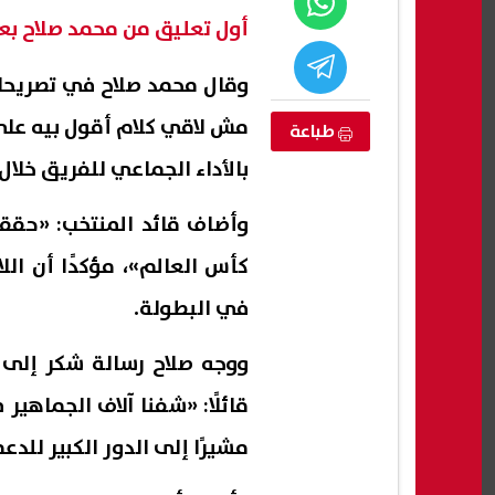
أول تعليق من محمد صلاح بعد 
وقال محمد صلاح في تصريحات
مش لاقي كلام أقول بيه على ا
طباعة
بالأداء الجماعي للفريق خلال 
وأضاف قائد المنتخب: «حققن
كأس العالم»، مؤكدًا أن ال
في البطولة.
ن سلعي يكفي
محمد صلاح.. استقبال تاريخي من
هلاك المحلي
جماهير نادي طرابزون سبور التركي
لاستك
ووجه صلاح رسالة شكر إلى 
بعض السلع إلى
والبح
06 أغسطس, 2026 01:40 م
06 أغسطس, 2026 01:37 م
قائلًا: «شفنا آلاف الجماهي
مشيرًا إلى الدور الكبير لل