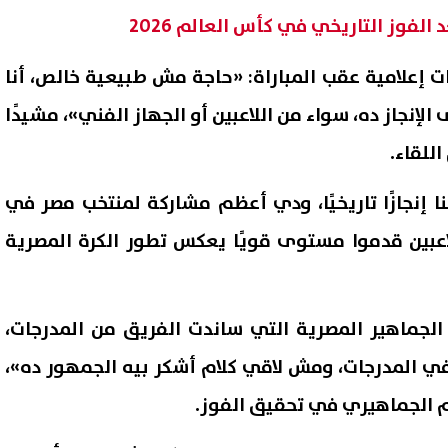
الفوز التاريخي في كأس العالم 2026
 إعلامية عقب المباراة: «حاجة مش طبيعية خالص، أنا
لإنجاز ده، سواء من اللاعبين أو الجهاز الفني»، مشيدًا
اللقاء.
ا إنجازًا تاريخيًا، ودي أعظم مشاركة لمنتخب مصر في
لاعبين قدموا مستوى قويًا يعكس تطور الكرة المصرية
قرار هام بإسناد 7 مناطق جديدة
قنوات مجانية تعلن إذاعة قرع
شاف البترول والغاز في الصعيد
دوري أبطال أفريقيا والكونفدر
الجماهير المصرية التي ساندت الفريق من المدرجات،
ر الأحمر
06 أغسطس, 2026 01:35 م
ر في المدرجات، ومش لاقي كلام أشكر بيه الجمهور ده»،
دعم الجماهيري في تحقيق الفوز.