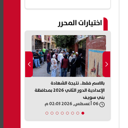
اختيارات المحرر
تي
بالاسم فقط.. نتيجة الشهادة
موعد أول ظه
الية
الإعدادية الدور الثاني 2026 بمحافظة
طرابزون سبور
بني سويف
لحفل التقديم
06 أغسطس, 2026 02:03 م
06 أغسطس, 2026 01:59 م