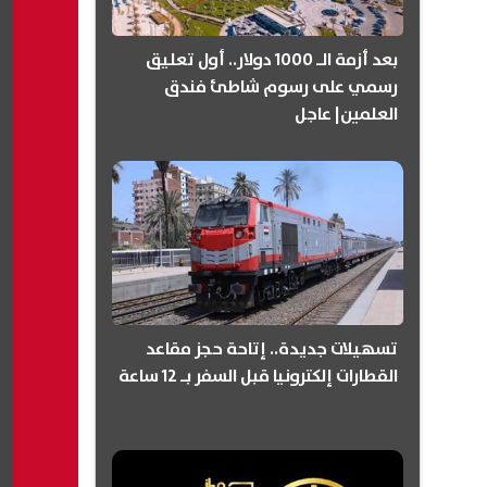
بعد أزمة الـ 1000 دولار.. أول تعليق
رسمي على رسوم شاطئ فندق
العلمين| عاجل
تسهيلات جديدة.. إتاحة حجز مقاعد
القطارات إلكترونيا قبل السفر بـ 12 ساعة