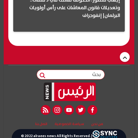
إيهاب منصور: الحكومة فشلت في 5 ملفات..
وتعديلات قانون المعاشات على رأس أولويات
البرلمان| إنفوجراف
بحث
rss feed
instagram
youtube
twitter
facebook
من نحن
سياسة الخصوصية
اتصل بنا
© 2022 alraees news All Rights Reserved. |