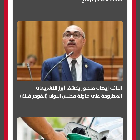
النائب إيهاب منصور يكشف أبرز التشريعات
المطروحة على طاولة مجلس النواب (انفوجرافيك)