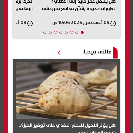
في
هل ينتقل عمر فايد إلى الأهلي؟
تحرك برلماني لمو
تطورات جديدة بشأن مدافع فنربخشة
الوهمي لمرضى ا
09 أغسطس, 2026 10:06 ص
09 أغسطس, 2026 10:03 ص
مالتى ميديا
هل يؤثر التحول للدعم النقدي على توفير الخبز؟..
شعبة المخابز توضح