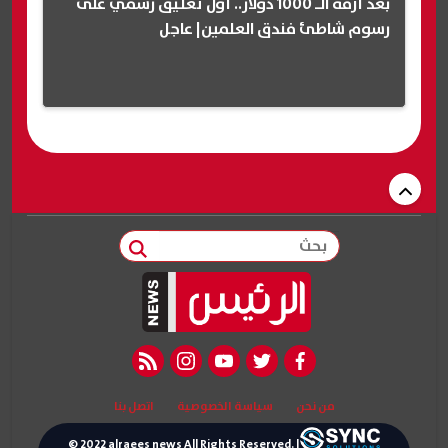
بعد أزمة الـ 1000 دولار.. أول تعليق رسمي على
رسوم شاطئ فندق العلمين| عاجل
بحث
rss feed
instagram
youtube
twitter
facebook
من نحن
سياسة الخصوصية
اتصل بنا
© 2022 alraees news All Rights Reserved. |