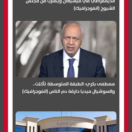
الديمقراطي في ميشيغان ويقترب من مجلس
الشيوخ (انفوجرافيك)
مصطفى بكري: الطبقة المتوسطة تآكلت..
والسوشيال ميديا حارقة دم الناس (انفوجرافيك)