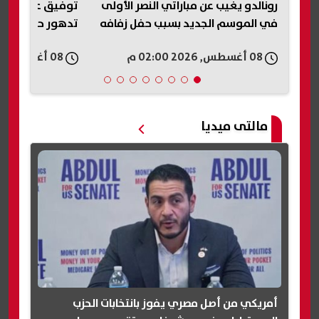
رونالدو يغيب عن مباراتي النصر الأولى
توفيق عبد الحميد
في الموسم الجديد بسبب حفل زفافه
تدهور حالته الص
08 أغسطس, 2026 02:00 م
08 أغسطس, 2026 01:58 م
مالتى ميديا
أمريكي من أصل مصري يفوز بانتخابات الحزب