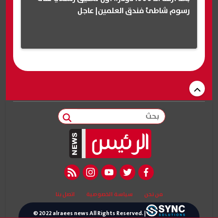
رسوم شاطئ فندق العلمين| عاجل
بحث
rss feed
instagram
youtube
twitter
facebook
من نحن
سياسة الخصوصية
اتصل بنا
© 2022 alraees news All Rights Reserved. |