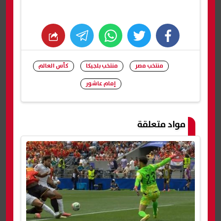
whats
twitter
facebook
منتخب مصر
منتخب بلجيكا
كأس العالم
إمام عاشور
شارك
مواد متعلقة