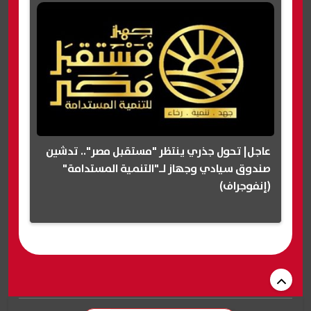
عاجل| تحول جذري ينتظر "مستقبل مصر".. تدشين
صندوق سيادي وجهاز لـ"التنمية المستدامة"
(إنفوجراف)