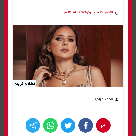
الإثنين 15/يونيو/2026 - 01:54 م
نيللى كريم
محمد عربي