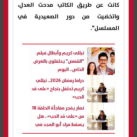
كانت عن طريق الكاتب مدحت العدل،
واتخضيت من دور الصعيدية في
المسلسل".
نيللى كريم وأبطال فيلم
"القصص" يحتفلون بالعرض
الخاص.. اليوم
دراما رمضان 2026.. نيللي
كريم تحتفل بنجاح «على قد
الحب»
نصار يفجر مفاجأة الحلقة 18
من «على قد الحب».. هل
يسقط مراد أبو المجد في
فخ مؤامراته ضد نيللي