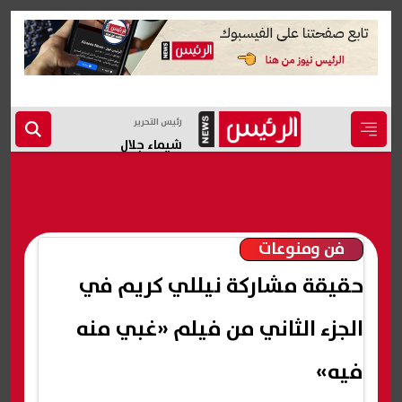
رئيس التحرير
شيماء جلال
فن ومنوعات
حقيقة مشاركة نيللي كريم في
الجزء الثاني من فيلم «غبي منه
فيه»