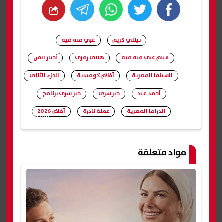
whats
twitter
facebook
نيللي كريم
غبي منه فيه
فيلم غبي منه فيه
هاني رمزي
أخبار الفن
السينما المصرية
أفلام كوميدية
الجزء الثاني
أحمد عيد
حبر سري
حبر سري برنامج
الدراما المصرية
عملة نادرة
أفلام 2026
شارك
مواد متعلقة