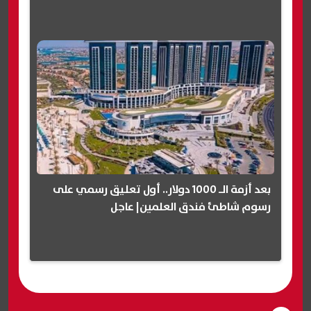
بعد أزمة الـ 1000 دولار.. أول تعليق رسمي على
رسوم شاطئ فندق العلمين| عاجل