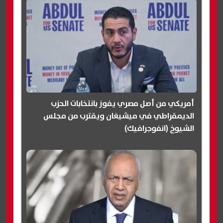
أمريكي من أصل مصري يفوز بانتخابات الحزب
الديمقراطي في ميشيغان ويقترب من مجلس
الشيوخ (انفوجرافيك)